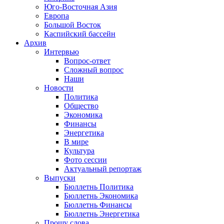
Юго-Восточная Азия
Европа
Большой Восток
Каспийский бассейн
Архив
Интервью
Вопрос-ответ
Сложный вопрос
Наши
Новости
Политика
Общество
Экономика
Финансы
Энергетика
В мире
Культура
Фото сессии
Актуальный репортаж
Выпуски
Бюллетнь Политика
Бюллетнь Экономика
Бюллетнь Финансы
Бюллетнь Энергетика
Прошу слова