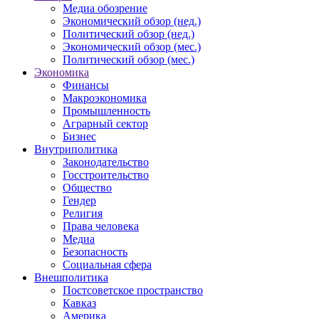
Медиа обозрение
Экономический обзор (нед.)
Политический обзор (нед.)
Экономический обзор (мес.)
Политический обзор (мес.)
Экономика
Финансы
Макроэкономика
Промышленность
Аграрный сектор
Бизнес
Внутриполитика
Законодательство
Госстроительство
Общество
Гендер
Религия
Права человека
Медиа
Безопасность
Социальная сфера
Внешполитика
Постсоветское пространство
Кавказ
Америка