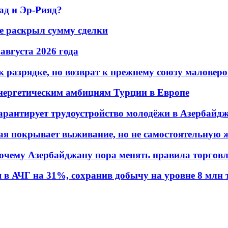
ад и Эр-Рияд?
не раскрыл сумму сделки
 августа 2026 года
 разрядке, но возврат к прежнему союзу маловеро
энергетическим амбициям Турции в Европе
гарантирует трудоустройство молодёжи в Азербайд
ая покрывает выживание, но не самостоятельную 
почему Азербайджану пора менять правила торгов
в АЧГ на 31%, сохранив добычу на уровне 8 млн 