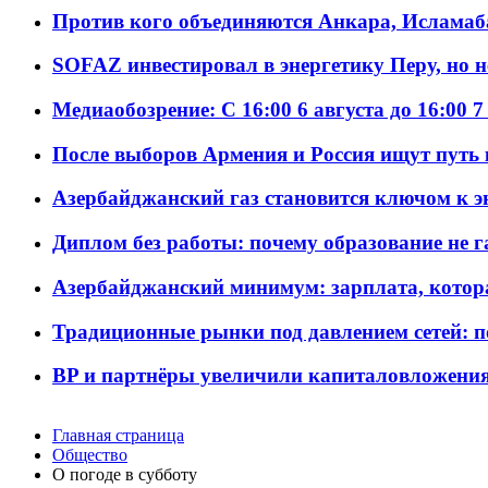
Против кого объединяются Анкара, Исламаб
SOFAZ инвестировал в энергетику Перу, но 
Медиаобозрение: С 16:00 6 августа до 16:00 7
После выборов Армения и Россия ищут путь к
Азербайджанский газ становится ключом к 
Диплом без работы: почему образование не 
Азербайджанский минимум: зарплата, котор
Традиционные рынки под давлением сетей: 
BP и партнёры увеличили капиталовложения 
Главная страница
Общество
О погоде в субботу