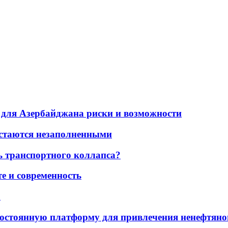
для Азербайджана риски и возможности
остаются незаполненными
ь транспортного коллапса?
е и современность
а
остоянную платформу для привлечения ненефтяно