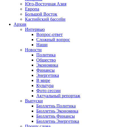
Юго-Восточная Азия
Европа
Большой Восток
Каспийский бассейн
Архив
Интервью
Вопрос-ответ
Сложный вопрос
Наши
Новости
Политика
Общество
Экономика
Финансы
Энергетика
В мире
Культура
Фото сессии
Актуальный репортаж
Выпуски
Бюллетнь Политика
Бюллетнь Экономика
Бюллетнь Финансы
Бюллетнь Энергетика
Прошу слова