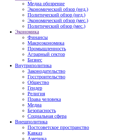
Медиа обозрение
Экономический обзор (нед.)
Политический обзор (нед.)
Экономический обзор (мес.)
Политический обзор (мес.)
Экономика
Финансы
Макроэкономика
Промышленность
Аграрный сектор
Бизнес
Внутриполитика
Законодательство
Госстроительство
Общество
Гендер
Религия
Права человека
Медиа
Безопасность
Социальная сфера
Внешполитика
Постсоветское пространство
Кавказ
Америка