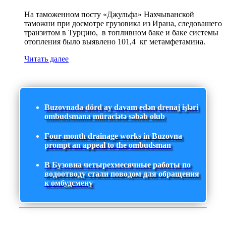
На таможенном посту «Джульфа» Нахчыванской
таможни при досмотре грузовика из Ирана, следовашего
транзитом в Турцию, в топливном баке и баке системы
отопления было выявлено 101,4 кг метамфетамина.
Читать далее
Buzovnada dörd ay davam edən drenaj işləri
ombudsmana müraciətə səbəb olub
Four-month drainage works in Buzovna
prompt an appeal to the ombudsman
В Бузовна четырехмесячные работы по
водоотводу стали поводом для обращения
к омбудсмену