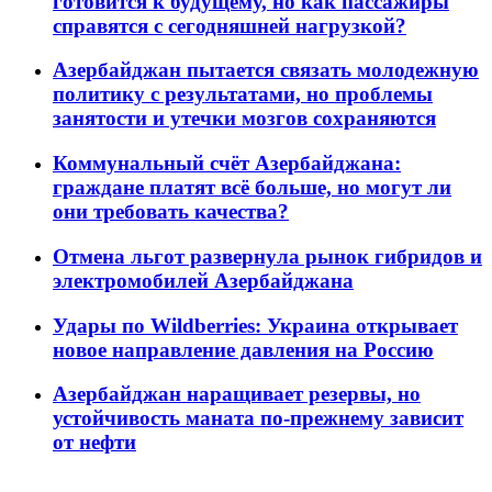
готовится к будущему, но как пассажиры
справятся с сегодняшней нагрузкой?
Азербайджан пытается связать молодежную
политику с результатами, но проблемы
занятости и утечки мозгов сохраняются
Коммунальный счёт Азербайджана:
граждане платят всё больше, но могут ли
они требовать качества?
Отмена льгот развернула рынок гибридов и
электромобилей Азербайджана
Удары по Wildberries: Украина открывает
новое направление давления на Россию
Азербайджан наращивает резервы, но
устойчивость маната по-прежнему зависит
от нефти