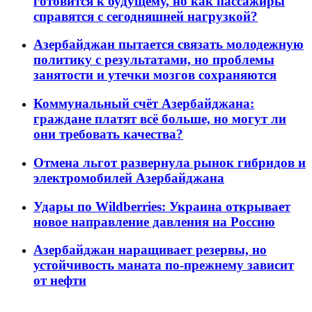
готовится к будущему, но как пассажиры
справятся с сегодняшней нагрузкой?
Азербайджан пытается связать молодежную
политику с результатами, но проблемы
занятости и утечки мозгов сохраняются
Коммунальный счёт Азербайджана:
граждане платят всё больше, но могут ли
они требовать качества?
Отмена льгот развернула рынок гибридов и
электромобилей Азербайджана
Удары по Wildberries: Украина открывает
новое направление давления на Россию
Азербайджан наращивает резервы, но
устойчивость маната по-прежнему зависит
от нефти