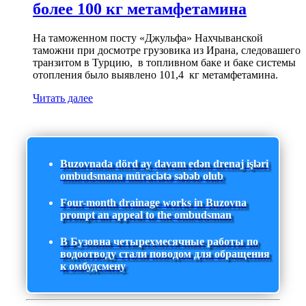
более 100 кг метамфетамина
На таможенном посту «Джульфа» Нахчыванской
таможни при досмотре грузовика из Ирана, следовашего
транзитом в Турцию, в топливном баке и баке системы
отопления было выявлено 101,4 кг метамфетамина.
Читать далее
Buzovnada dörd ay davam edən drenaj işləri
ombudsmana müraciətə səbəb olub
Four-month drainage works in Buzovna
prompt an appeal to the ombudsman
В Бузовна четырехмесячные работы по
водоотводу стали поводом для обращения
к омбудсмену