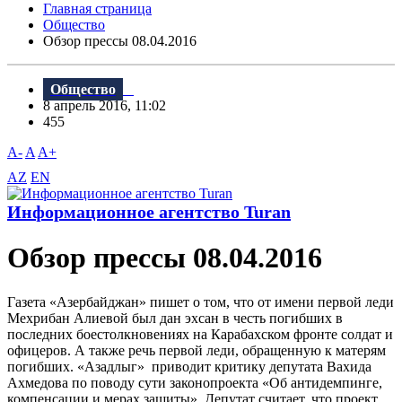
Главная страница
Общество
Обзор прессы 08.04.2016
Общество
8 апрель 2016, 11:02
455
A-
A
A+
AZ
EN
Информационное агентство Turan
Обзор прессы 08.04.2016
Газета «Азербайджан» пишет о том, что от имени первой леди
Мехрибан Алиевой был дан эxсан в честь погибших в
последних боестолкновениях на Карабахском фронте солдат и
офицеров. А также речь первой леди, обращенную к матерям
погибших. «Азадлыг» приводит критику депутата Вахида
Ахмедова по поводу сути законопроекта «Об антидемпинге,
компенсации и мерах защиты». Депутат считает, что проект