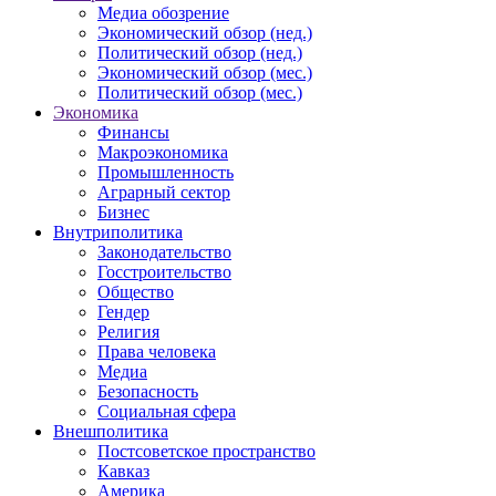
Медиа обозрение
Экономический обзор (нед.)
Политический обзор (нед.)
Экономический обзор (мес.)
Политический обзор (мес.)
Экономика
Финансы
Макроэкономика
Промышленность
Аграрный сектор
Бизнес
Внутриполитика
Законодательство
Госстроительство
Общество
Гендер
Религия
Права человека
Медиа
Безопасность
Социальная сфера
Внешполитика
Постсоветское пространство
Кавказ
Америка