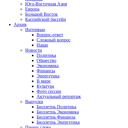
Юго-Восточная Азия
Европа
Большой Восток
Каспийский бассейн
Архив
Интервью
Вопрос-ответ
Сложный вопрос
Наши
Новости
Политика
Общество
Экономика
Финансы
Энергетика
В мире
Культура
Фото сессии
Актуальный репортаж
Выпуски
Бюллетнь Политика
Бюллетнь Экономика
Бюллетнь Финансы
Бюллетнь Энергетика
Прошу слова