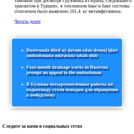
таможни при досмотре грузовика из Ирана, следовашего
транзитом в Турцию, в топливном баке и баке системы
отопления было выявлено 101,4 кг метамфетамина.
Читать далее
Buzovnada dörd ay davam edən drenaj işləri
ombudsmana müraciətə səbəb olub
Four-month drainage works in Buzovna
prompt an appeal to the ombudsman
В Бузовна четырехмесячные работы по
водоотводу стали поводом для обращения
к омбудсмену
Следите за нами в социальных сетях