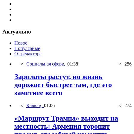
Актуально
Новое
Популярные
От редактора
Социальная сфера,
01:38
256
Зарплаты растут, но жизнь
дорожает быстрее там, где это
заметнее всего
Кавказ,
01:06
274
«Маршрут Трампа» выходит на
местность: Армения торопит