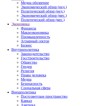
Медиа обозрение
Экономический обзор (нед.)
Политический обзор (нед.)
Экономический обзор (мес.)
Политический обзор (мес.)
Экономика
Финансы
Макроэкономика
Промышленность
Аграрный сектор
Бизнес
Внутриполитика
Законодательство
Госстроительство
Общество
Гендер
Религия
Права человека
Медиа
Безопасность
Социальная сфера
Внешполитика
Постсоветское пространство
Кавказ
Америка