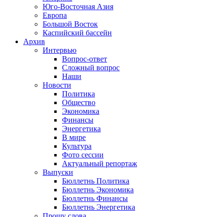
Юго-Восточная Азия
Европа
Большой Восток
Каспийский бассейн
Архив
Интервью
Вопрос-ответ
Сложный вопрос
Наши
Новости
Политика
Общество
Экономика
Финансы
Энергетика
В мире
Культура
Фото сессии
Актуальный репортаж
Выпуски
Бюллетнь Политика
Бюллетнь Экономика
Бюллетнь Финансы
Бюллетнь Энергетика
Прошу слова