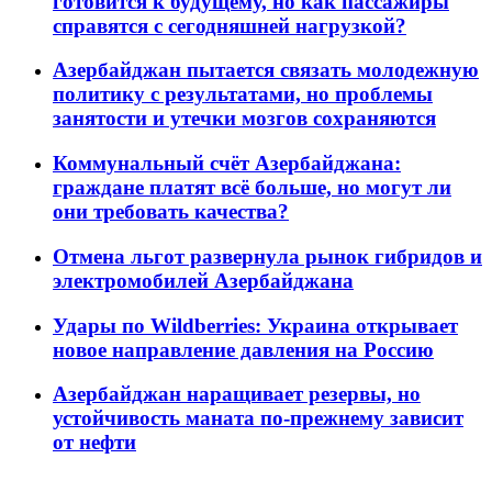
готовится к будущему, но как пассажиры
справятся с сегодняшней нагрузкой?
Азербайджан пытается связать молодежную
политику с результатами, но проблемы
занятости и утечки мозгов сохраняются
Коммунальный счёт Азербайджана:
граждане платят всё больше, но могут ли
они требовать качества?
Отмена льгот развернула рынок гибридов и
электромобилей Азербайджана
Удары по Wildberries: Украина открывает
новое направление давления на Россию
Азербайджан наращивает резервы, но
устойчивость маната по-прежнему зависит
от нефти