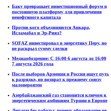
Баку превращает инвестиционный форум в
постоянную платформу для привлечения
ненефтяного капитала
Против кого объединяются Анкара,
Исламабад и Эр-Рияд?
SOFAZ инвестировал в энергетику Перу, но
не раскрыл сумму сделки
Медиаобозрение: С 16:00 6 августа до 16:00
7 августа 2026 года
После выборов Армения и Россия ищут путь
к разрядке, но возврат к прежнему союзу
маловероятен
Азербайджанский газ становится ключом к
энергетическим амбициям Турции в Европе
Диплом без работы: почему образование не