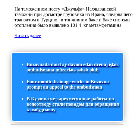
На таможенном посту «Джульфа» Нахчыванской
таможни при досмотре грузовика из Ирана, следовашего
транзитом в Турцию, в топливном баке и баке системы
отопления было выявлено 101,4 кг метамфетамина.
Читать далее
Buzovnada dörd ay davam edən drenaj işləri
ombudsmana müraciətə səbəb olub
Four-month drainage works in Buzovna
prompt an appeal to the ombudsman
В Бузовна четырехмесячные работы по
водоотводу стали поводом для обращения
к омбудсмену