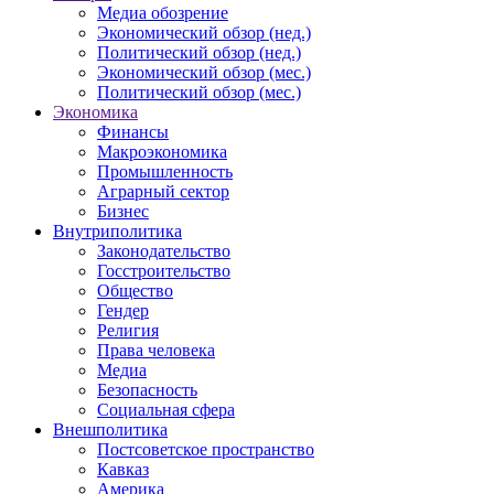
Медиа обозрение
Экономический обзор (нед.)
Политический обзор (нед.)
Экономический обзор (мес.)
Политический обзор (мес.)
Экономика
Финансы
Макроэкономика
Промышленность
Аграрный сектор
Бизнес
Внутриполитика
Законодательство
Госстроительство
Общество
Гендер
Религия
Права человека
Медиа
Безопасность
Социальная сфера
Внешполитика
Постсоветское пространство
Кавказ
Америка