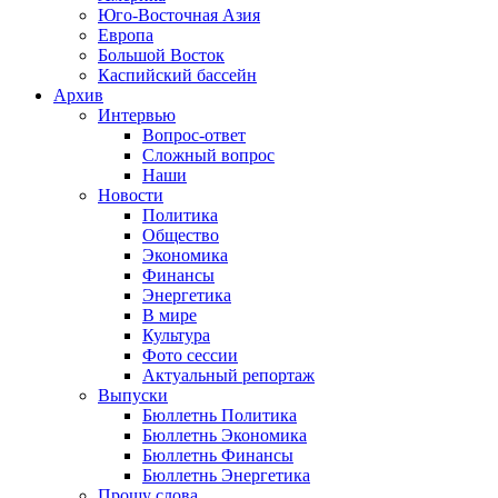
Юго-Восточная Азия
Европа
Большой Восток
Каспийский бассейн
Архив
Интервью
Вопрос-ответ
Сложный вопрос
Наши
Новости
Политика
Общество
Экономика
Финансы
Энергетика
В мире
Культура
Фото сессии
Актуальный репортаж
Выпуски
Бюллетнь Политика
Бюллетнь Экономика
Бюллетнь Финансы
Бюллетнь Энергетика
Прошу слова