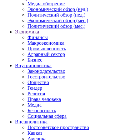
Медиа обозрение
Экономический обзор (нед.)
Политический обзор (нед.)
Экономический обзор (мес.)
Политический обзор (мес.)
Экономика
Финансы
Макроэкономика
Промышленность
Аграрный сектор
Бизнес
Внутриполитика
Законодательство
Госстроительство
Общество
Гендер
Религия
Права человека
Медиа
Безопасность
Социальная сфера
Внешполитика
Постсоветское пространство
Кавказ
Америка