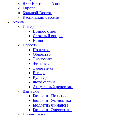
Юго-Восточная Азия
Европа
Большой Восток
Каспийский бассейн
Архив
Интервью
Вопрос-ответ
Сложный вопрос
Наши
Новости
Политика
Общество
Экономика
Финансы
Энергетика
В мире
Культура
Фото сессии
Актуальный репортаж
Выпуски
Бюллетнь Политика
Бюллетнь Экономика
Бюллетнь Финансы
Бюллетнь Энергетика
Прошу слова