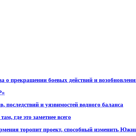
а о прекращении боевых действий и возобновлени
P»
в, последствий и уязвимостей водного баланса
ам, где это заметнее всего
рмения торопит проект, способный изменить Южн