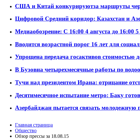
США и Китай конкурируютза маршруты че
Цифровой Средний коридор: Казахстан и Аз
Медиаобозрение: С 16:00 4 августа до 16:00 5
Вводится возрастной порог 16 лет для социа
Упрощена передача госактивов стоимостью д
В Бузовна четырехмесячные работы по водоо
Тучи над президентом Ирана: отрицание отст
Десятимесячное испытание метро: Баку готов
Азербайджан пытается связать молодежную п
Главная страница
Общество
Обзор прессы за 18.08.15