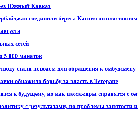
рез Южный Кавказ
ербайджан соединили берега Каспия оптоволокном
 августа
льных сетей
о 5 000 манатов
тводу стали поводом для обращения к омбудсмену
авки обнажило борьбу за власть в Тегеране
ится к будущему, но как пассажиры справятся с с
олитику с результатами, но проблемы занятости и