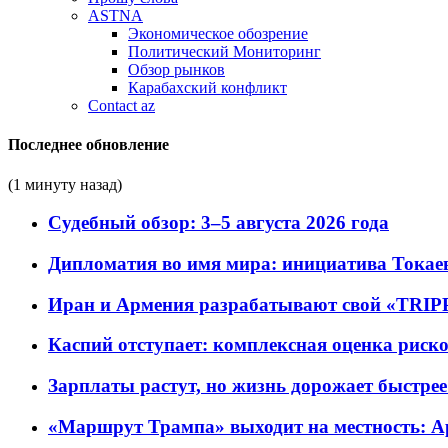
ASTNA
Экономическое обозрение
Политический Мониторинг
Обзор рынков
Карабахский конфликт
Contact az
Последнее обновление
(1 минуту назад)
Судебный обзор: 3–5 августа 2026 года
Дипломатия во имя мира: инициатива Токаев
Иран и Армения разрабатывают свой «TRIP
Каспий отступает: комплексная оценка риско
Зарплаты растут, но жизнь дорожает быстрее т
«Маршрут Трампа» выходит на местность: А