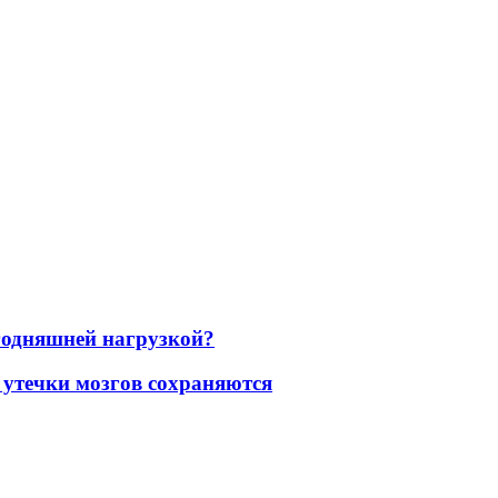
егодняшней нагрузкой?
 утечки мозгов сохраняются