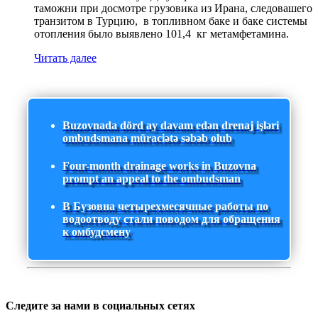
таможни при досмотре грузовика из Ирана, следовашего
транзитом в Турцию, в топливном баке и баке системы
отопления было выявлено 101,4 кг метамфетамина.
Читать далее
Buzovnada dörd ay davam edən drenaj işləri
ombudsmana müraciətə səbəb olub
Four-month drainage works in Buzovna
prompt an appeal to the ombudsman
В Бузовна четырехмесячные работы по
водоотводу стали поводом для обращения
к омбудсмену
Следите за нами в социальных сетях