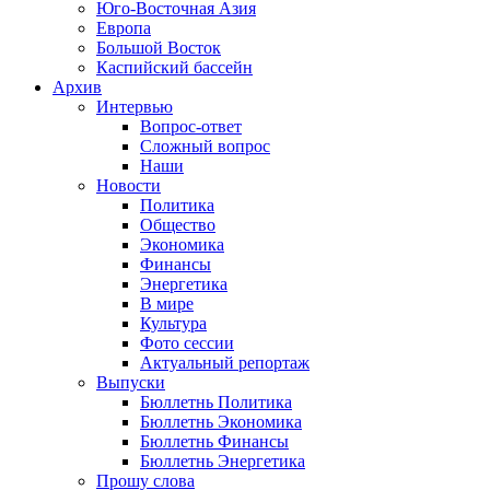
Юго-Восточная Азия
Европа
Большой Восток
Каспийский бассейн
Архив
Интервью
Вопрос-ответ
Сложный вопрос
Наши
Новости
Политика
Общество
Экономика
Финансы
Энергетика
В мире
Культура
Фото сессии
Актуальный репортаж
Выпуски
Бюллетнь Политика
Бюллетнь Экономика
Бюллетнь Финансы
Бюллетнь Энергетика
Прошу слова