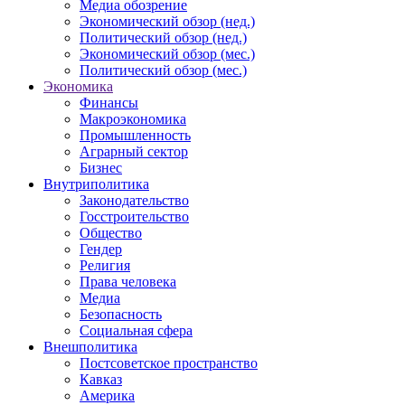
Медиа обозрение
Экономический обзор (нед.)
Политический обзор (нед.)
Экономический обзор (мес.)
Политический обзор (мес.)
Экономика
Финансы
Макроэкономика
Промышленность
Аграрный сектор
Бизнес
Внутриполитика
Законодательство
Госстроительство
Общество
Гендер
Религия
Права человека
Медиа
Безопасность
Социальная сфера
Внешполитика
Постсоветское пространство
Кавказ
Америка