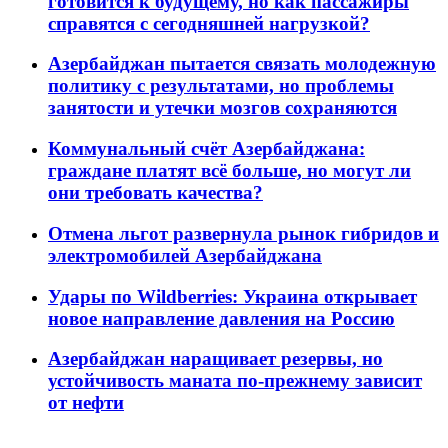
готовится к будущему, но как пассажиры
справятся с сегодняшней нагрузкой?
Азербайджан пытается связать молодежную
политику с результатами, но проблемы
занятости и утечки мозгов сохраняются
Коммунальный счёт Азербайджана:
граждане платят всё больше, но могут ли
они требовать качества?
Отмена льгот развернула рынок гибридов и
электромобилей Азербайджана
Удары по Wildberries: Украина открывает
новое направление давления на Россию
Азербайджан наращивает резервы, но
устойчивость маната по-прежнему зависит
от нефти