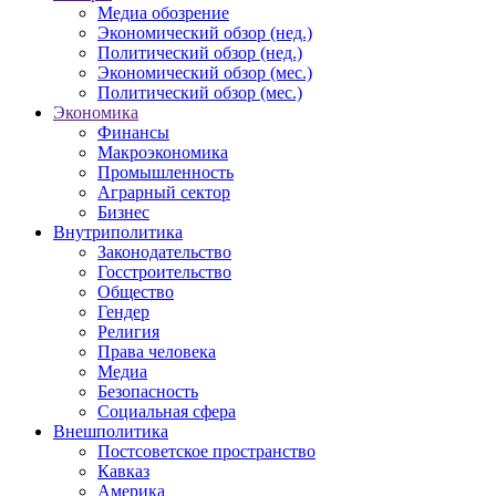
Медиа обозрение
Экономический обзор (нед.)
Политический обзор (нед.)
Экономический обзор (мес.)
Политический обзор (мес.)
Экономика
Финансы
Макроэкономика
Промышленность
Аграрный сектор
Бизнес
Внутриполитика
Законодательство
Госстроительство
Общество
Гендер
Религия
Права человека
Медиа
Безопасность
Социальная сфера
Внешполитика
Постсоветское пространство
Кавказ
Америка