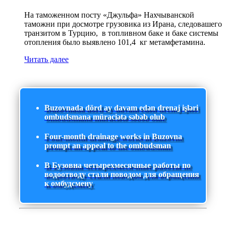
На таможенном посту «Джульфа» Нахчыванской
таможни при досмотре грузовика из Ирана, следовашего
транзитом в Турцию, в топливном баке и баке системы
отопления было выявлено 101,4 кг метамфетамина.
Читать далее
Buzovnada dörd ay davam edən drenaj işləri
ombudsmana müraciətə səbəb olub
Four-month drainage works in Buzovna
prompt an appeal to the ombudsman
В Бузовна четырехмесячные работы по
водоотводу стали поводом для обращения
к омбудсмену