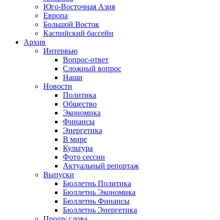
Юго-Восточная Азия
Европа
Большой Восток
Каспийский бассейн
Архив
Интервью
Вопрос-ответ
Сложный вопрос
Наши
Новости
Политика
Общество
Экономика
Финансы
Энергетика
В мире
Культура
Фото сессии
Актуальный репортаж
Выпуски
Бюллетнь Политика
Бюллетнь Экономика
Бюллетнь Финансы
Бюллетнь Энергетика
Прошу слова