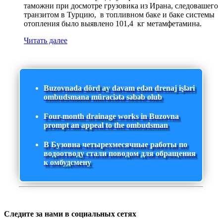
таможни при досмотре грузовика из Ирана, следовашего
транзитом в Турцию, в топливном баке и баке системы
отопления было выявлено 101,4 кг метамфетамина.
Читать далее
Buzovnada dörd ay davam edən drenaj işləri
ombudsmana müraciətə səbəb olub
Four-month drainage works in Buzovna
prompt an appeal to the ombudsman
В Бузовна четырехмесячные работы по
водоотводу стали поводом для обращения
к омбудсмену
Следите за нами в социальных сетях