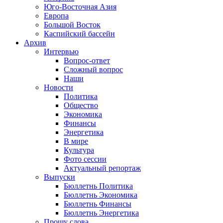
Юго-Восточная Азия
Европа
Большой Восток
Каспийский бассейн
Архив
Интервью
Вопрос-ответ
Сложный вопрос
Наши
Новости
Политика
Общество
Экономика
Финансы
Энергетика
В мире
Культура
Фото сессии
Актуальный репортаж
Выпуски
Бюллетнь Политика
Бюллетнь Экономика
Бюллетнь Финансы
Бюллетнь Энергетика
Прошу слова