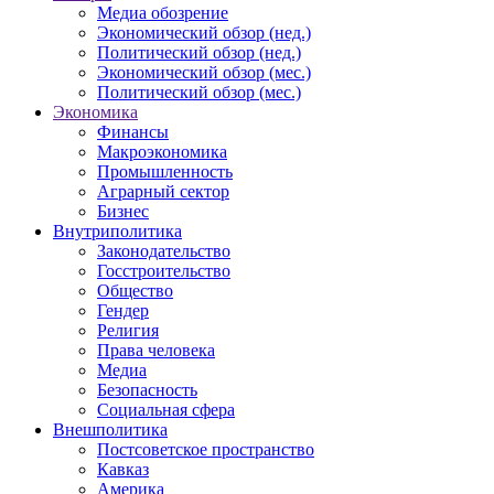
Медиа обозрение
Экономический обзор (нед.)
Политический обзор (нед.)
Экономический обзор (мес.)
Политический обзор (мес.)
Экономика
Финансы
Макроэкономика
Промышленность
Аграрный сектор
Бизнес
Внутриполитика
Законодательство
Госстроительство
Общество
Гендер
Религия
Права человека
Медиа
Безопасность
Социальная сфера
Внешполитика
Постсоветское пространство
Кавказ
Америка