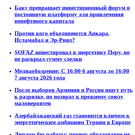
Баку превращает инвестиционный форум в
постоянную платформу для привлечения
ненефтяного капитала
Против кого объединяются Анкара,
Исламабад и Эр-Рияд?
SOFAZ инвестировал в энергетику Перу, но
не раскрыл сумму сделки
Медиаобозрение: С 16:00 6 августа до 16:00
7 августа 2026 года
После выборов Армения и Россия ищут путь
к разрядке, но возврат к прежнему союзу
маловероятен
Азербайджанский газ становится ключом к
энергетическим амбициям Турции в Европе
Диплом без работы: почему образование не