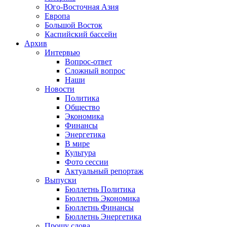
Юго-Восточная Азия
Европа
Большой Восток
Каспийский бассейн
Архив
Интервью
Вопрос-ответ
Сложный вопрос
Наши
Новости
Политика
Общество
Экономика
Финансы
Энергетика
В мире
Культура
Фото сессии
Актуальный репортаж
Выпуски
Бюллетнь Политика
Бюллетнь Экономика
Бюллетнь Финансы
Бюллетнь Энергетика
Прошу слова