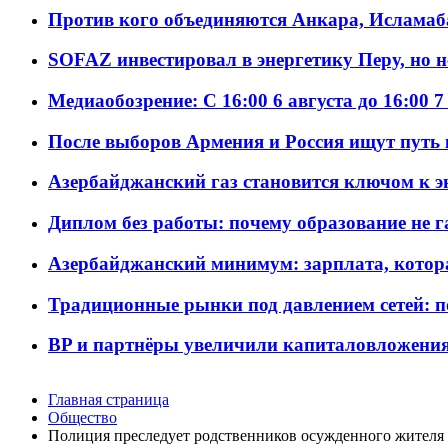
Против кого объединяются Анкара, Исламаб
SOFAZ инвестировал в энергетику Перу, но 
Медиаобозрение: С 16:00 6 августа до 16:00 7
После выборов Армения и Россия ищут путь к
Азербайджанский газ становится ключом к 
Диплом без работы: почему образование не 
Азербайджанский минимум: зарплата, котор
Традиционные рынки под давлением сетей: 
BP и партнёры увеличили капиталовложения 
Главная страница
Общество
Полиция преследует родственников осужденного жителя