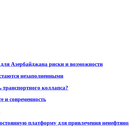
для Азербайджана риски и возможности
остаются незаполненными
ь транспортного коллапса?
е и современность
а
остоянную платформу для привлечения ненефтяно