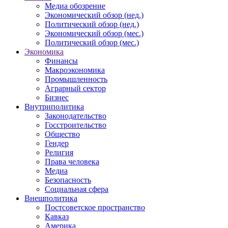
Медиа обозрение
Экономический обзор (нед.)
Политический обзор (нед.)
Экономический обзор (мес.)
Политический обзор (мес.)
Экономика
Финансы
Макроэкономика
Промышленность
Аграрный сектор
Бизнес
Внутриполитика
Законодательство
Госстроительство
Общество
Гендер
Религия
Права человека
Медиа
Безопасность
Социальная сфера
Внешполитика
Постсоветское пространство
Кавказ
Америка