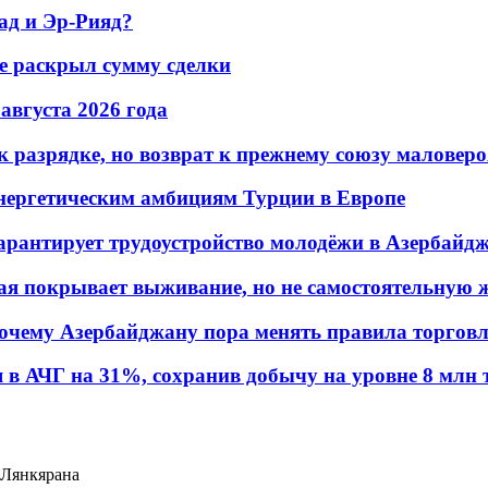
ад и Эр-Рияд?
не раскрыл сумму сделки
 августа 2026 года
 разрядке, но возврат к прежнему союзу маловеро
энергетическим амбициям Турции в Европе
гарантирует трудоустройство молодёжи в Азербайд
ая покрывает выживание, но не самостоятельную 
почему Азербайджану пора менять правила торгов
в АЧГ на 31%, сохранив добычу на уровне 8 млн 
 Лянкярана