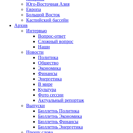
Юго-Восточная Азия
Европа
Большой Восток
Каспийский бассейн
Архив
Интервью
Вопрос-ответ
Сложный вопрос
Наши
Новости
Политика
Общество
Экономика
Финансы
Энергетика
В мире
Культура
Фото сессии
Актуальный репортаж
Выпуски
Бюллетнь Политика
Бюллетнь Экономика
Бюллетнь Финансы
Бюллетнь Энергетика
Прошу слова