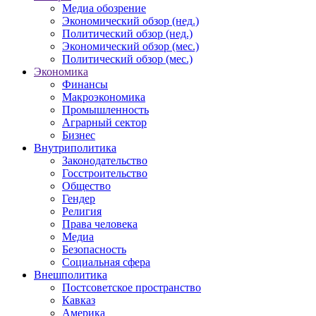
Медиа обозрение
Экономический обзор (нед.)
Политический обзор (нед.)
Экономический обзор (мес.)
Политический обзор (мес.)
Экономика
Финансы
Макроэкономика
Промышленность
Аграрный сектор
Бизнес
Внутриполитика
Законодательство
Госстроительство
Общество
Гендер
Религия
Права человека
Медиа
Безопасность
Социальная сфера
Внешполитика
Постсоветское пространство
Кавказ
Америка