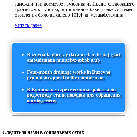
таможни при досмотре грузовика из Ирана, следовашего
транзитом в Турцию, в топливном баке и баке системы
отопления было выявлено 101,4 кг метамфетамина.
Читать далее
Buzovnada dörd ay davam edən drenaj işləri
ombudsmana müraciətə səbəb olub
Four-month drainage works in Buzovna
prompt an appeal to the ombudsman
В Бузовна четырехмесячные работы по
водоотводу стали поводом для обращения
к омбудсмену
Следите за нами в социальных сетях