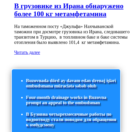
В грузовике из Ирана обнаружено
более 100 кг метамфетамина
На таможенном посту «Джульфа» Нахчыванской
таможни при досмотре грузовика из Ирана, следовашего
транзитом в Турцию, в топливном баке и баке системы
отопления было выявлено 101,4 кг метамфетамина.
Читать далее
Buzovnada dörd ay davam edən drenaj işləri
ombudsmana müraciətə səbəb olub
Four-month drainage works in Buzovna
prompt an appeal to the ombudsman
В Бузовна четырехмесячные работы по
водоотводу стали поводом для обращения
к омбудсмену