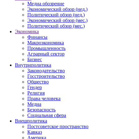
Медиа обозрение
Экономический обзор (нед.)
Политический обзор (нед.)
Экономический обзор (мес.)
Политический обзор (мес.)
Экономика
Финансы
Макроэкономика
Промышленность
Аграрный сектор
Бизнес
Внутриполитика
Законодательство
Госстроительство
Общество
Гендер
Религия
Права человека
Медиа
Безопасность
Социальная сфера
Внешполитика
Постсоветское пространство
Кавказ
Америка