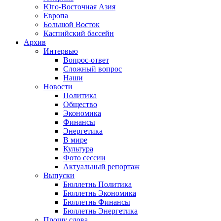
Юго-Восточная Азия
Европа
Большой Восток
Каспийский бассейн
Архив
Интервью
Вопрос-ответ
Сложный вопрос
Наши
Новости
Политика
Общество
Экономика
Финансы
Энергетика
В мире
Культура
Фото сессии
Актуальный репортаж
Выпуски
Бюллетнь Политика
Бюллетнь Экономика
Бюллетнь Финансы
Бюллетнь Энергетика
Прошу слова