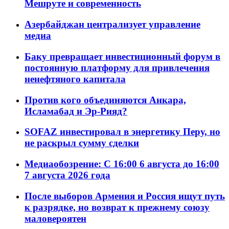
Мешруте и современность
Азербайджан централизует управление
медиа
Баку превращает инвестиционный форум в
постоянную платформу для привлечения
ненефтяного капитала
Против кого объединяются Анкара,
Исламабад и Эр-Рияд?
SOFAZ инвестировал в энергетику Перу, но
не раскрыл сумму сделки
Медиаобозрение: С 16:00 6 августа до 16:00
7 августа 2026 года
После выборов Армения и Россия ищут путь
к разрядке, но возврат к прежнему союзу
маловероятен