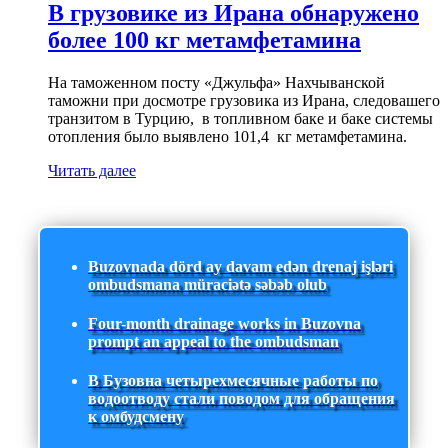
В грузовике из Ирана обнаружено
более 100 кг метамфетамина
На таможенном посту «Джульфа» Нахчыванской
таможни при досмотре грузовика из Ирана, следовашего
транзитом в Турцию, в топливном баке и баке системы
отопления было выявлено 101,4 кг метамфетамина.
Читать далее
Buzovnada dörd ay davam edən drenaj işləri
ombudsmana müraciətə səbəb olub
Four-month drainage works in Buzovna
prompt an appeal to the ombudsman
В Бузовна четырехмесячные работы по
водоотводу стали поводом для обращения
к омбудсмену