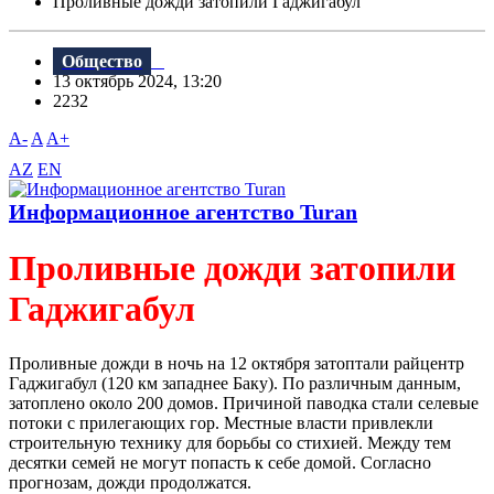
Проливные дожди затопили Гаджигабул
Общество
13 октябрь 2024, 13:20
2232
A-
A
A+
AZ
EN
Информационное агентство Turan
Проливные дожди затопили
Гаджигабул
Проливные дожди в ночь на 12 октября затоптали райцентр
Гаджигабул (120 км западнее Баку). По различным данным,
затоплено около 200 домов. Причиной паводка стали селевые
потоки с прилегающих гор. Местные власти привлекли
строительную технику для борьбы со стихией. Между тем
десятки семей не могут попасть к себе домой. Согласно
прогнозам, дожди продолжатся.