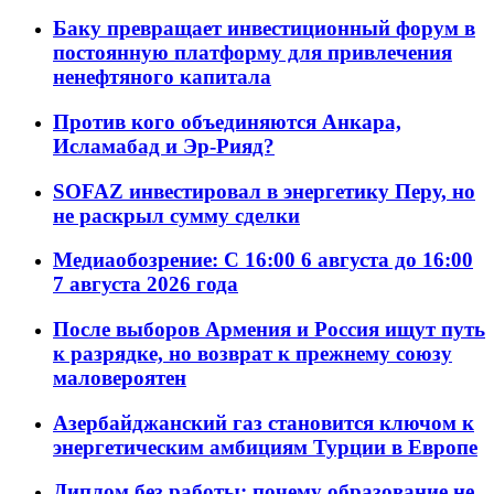
Баку превращает инвестиционный форум в
постоянную платформу для привлечения
ненефтяного капитала
Против кого объединяются Анкара,
Исламабад и Эр-Рияд?
SOFAZ инвестировал в энергетику Перу, но
не раскрыл сумму сделки
Медиаобозрение: С 16:00 6 августа до 16:00
7 августа 2026 года
После выборов Армения и Россия ищут путь
к разрядке, но возврат к прежнему союзу
маловероятен
Азербайджанский газ становится ключом к
энергетическим амбициям Турции в Европе
Диплом без работы: почему образование не