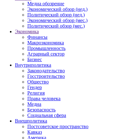
Медиа обозрение
Экономический обзор (нед.)
Политический обзор (нед.)
Экономический обзор (мес.)
Политический обзор (мес.)
Экономика
Финансы
Макроэкономика
Промышленность
Аграрный сектор
Бизнес
Внутриполитика
Законодательство
Госстроительство
Общество
Гендер
Религия
Права человека
Медиа
Безопасность
Социальная сфера
Внешполитика
Постсоветское пространство
Кавказ
Америка