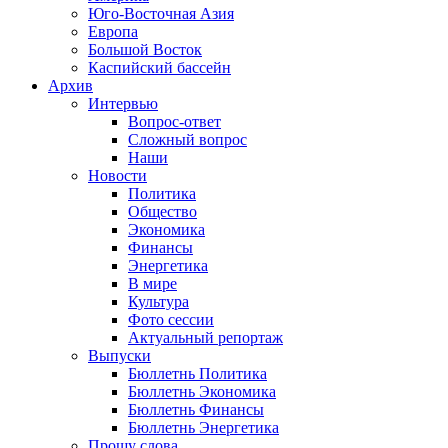
Юго-Восточная Азия
Европа
Большой Восток
Каспийский бассейн
Архив
Интервью
Вопрос-ответ
Сложный вопрос
Наши
Новости
Политика
Общество
Экономика
Финансы
Энергетика
В мире
Культура
Фото сессии
Актуальный репортаж
Выпуски
Бюллетнь Политика
Бюллетнь Экономика
Бюллетнь Финансы
Бюллетнь Энергетика
Прошу слова