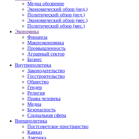
Медиа обозрение
Экономический обзор (нед.)
Политический обзор (нед.)
Экономический обзор (мес.)
Политический обзор (мес.)
Экономика
Финансы
Макроэкономика
Промышленность
Аграрный сектор
Бизнес
Внутриполитика
Законодательство
Госстроительство
Общество
Гендер
Религия
Права человека
Медиа
Безопасность
Социальная сфера
Внешполитика
Постсоветское пространство
Кавказ
Америка