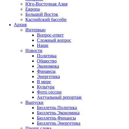
Юго-Восточная Азия
Европа
Большой Восток
Каспийский бассейн
Архив
Интервью
Вопрос-ответ
Сложный вопрос
Наши
Новости
Политика
Общество
Экономика
Финансы
Энергетика
В мире
Культура
Фото сессии
Актуальный репортаж
Выпуски
Бюллетнь Политика
Бюллетнь Экономика
Бюллетнь Финансы
Бюллетнь Энергетика
Прошу слова