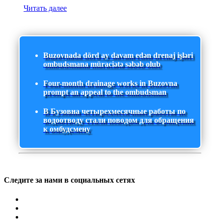
Читать далее
Buzovnada dörd ay davam edən drenaj işləri
ombudsmana müraciətə səbəb olub
Four-month drainage works in Buzovna
prompt an appeal to the ombudsman
В Бузовна четырехмесячные работы по
водоотводу стали поводом для обращения
к омбудсмену
Следите за нами в социальных сетях