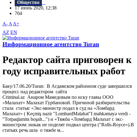
Общество
17 июнь 2020, 12:38
704
A-
A
A+
AZ
EN
Информационное агентство Turan
Редактор сайта приговорен к
году исправительных работ
Баку/17.06.20/Turan: В Агдамском районном суде завершился
процесс над редактором сайта
Criminal.az Анаром Мамедовым по иску главы ООО
«Малахат» Малахат Гурбановой. Причиной разбирательства
стала статья: «Экс-министр подал в суд на «Ломбард
Малахат» ( Keçmiş nazir "LombardMəlahət"I məhkəməyə verdi -
"Torpaqlarımı boşalt...") и «Тяжба «Ломбард Малахат с экс-
министром: никак не поделят подвал центра ("Rolls-Royce»).В
статьях речь шла о тяжбе м...