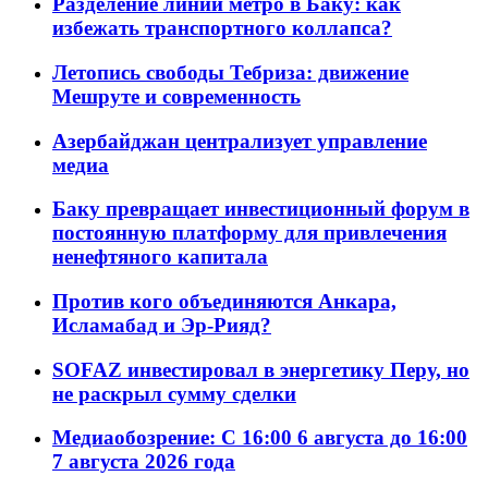
Разделение линий метро в Баку: как
избежать транспортного коллапса?
Летопись свободы Тебриза: движение
Мешруте и современность
Азербайджан централизует управление
медиа
Баку превращает инвестиционный форум в
постоянную платформу для привлечения
ненефтяного капитала
Против кого объединяются Анкара,
Исламабад и Эр-Рияд?
SOFAZ инвестировал в энергетику Перу, но
не раскрыл сумму сделки
Медиаобозрение: С 16:00 6 августа до 16:00
7 августа 2026 года