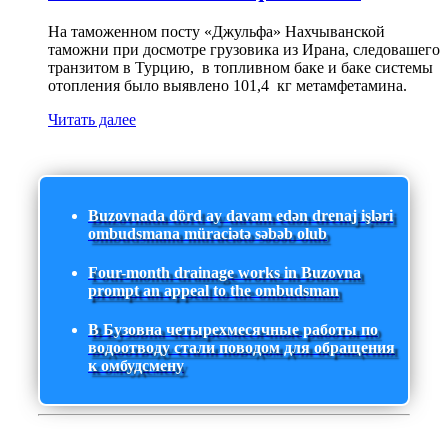
На таможенном посту «Джульфа» Нахчыванской
таможни при досмотре грузовика из Ирана, следовашего
транзитом в Турцию, в топливном баке и баке системы
отопления было выявлено 101,4 кг метамфетамина.
Читать далее
Buzovnada dörd ay davam edən drenaj işləri
ombudsmana müraciətə səbəb olub
Four-month drainage works in Buzovna
prompt an appeal to the ombudsman
В Бузовна четырехмесячные работы по
водоотводу стали поводом для обращения
к омбудсмену