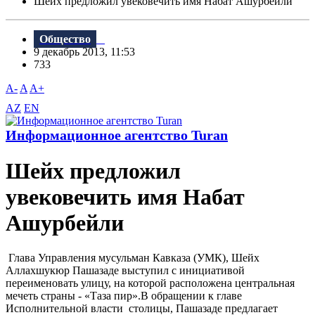
Шейх предложил увековечить имя Набат Ашурбейли
Общество
9 декабрь 2013, 11:53
733
A-
A
A+
AZ
EN
Информационное агентство Turan
Шейх предложил
увековечить имя Набат
Ашурбейли
Глава Управления мусульман Кавказа (УМК), Шейх
Аллахшукюр Пашазаде выступил с инициативой
переименовать улицу, на которой расположена центральная
мечеть страны - «Таза пир».В обращении к главе
Исполнительной власти столицы, Пашазаде предлагает