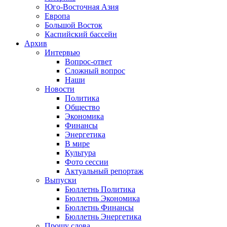
Юго-Восточная Азия
Европа
Большой Восток
Каспийский бассейн
Архив
Интервью
Вопрос-ответ
Сложный вопрос
Наши
Новости
Политика
Общество
Экономика
Финансы
Энергетика
В мире
Культура
Фото сессии
Актуальный репортаж
Выпуски
Бюллетнь Политика
Бюллетнь Экономика
Бюллетнь Финансы
Бюллетнь Энергетика
Прошу слова