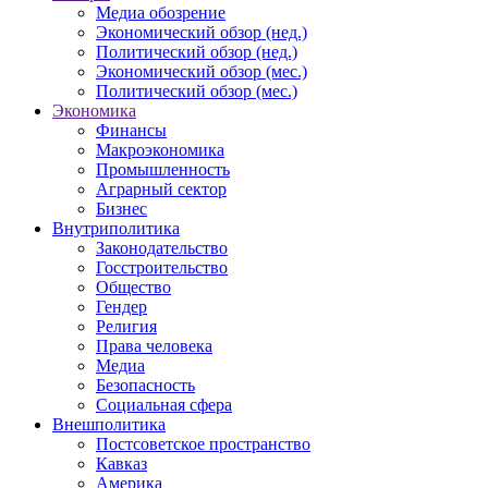
Медиа обозрение
Экономический обзор (нед.)
Политический обзор (нед.)
Экономический обзор (мес.)
Политический обзор (мес.)
Экономика
Финансы
Макроэкономика
Промышленность
Аграрный сектор
Бизнес
Внутриполитика
Законодательство
Госстроительство
Общество
Гендер
Религия
Права человека
Медиа
Безопасность
Социальная сфера
Внешполитика
Постсоветское пространство
Кавказ
Америка