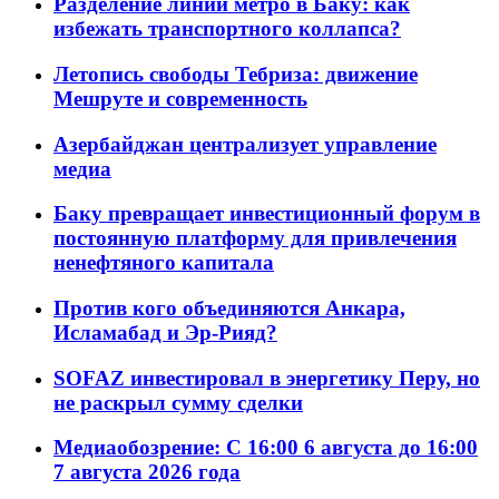
Разделение линий метро в Баку: как
избежать транспортного коллапса?
Летопись свободы Тебриза: движение
Мешруте и современность
Азербайджан централизует управление
медиа
Баку превращает инвестиционный форум в
постоянную платформу для привлечения
ненефтяного капитала
Против кого объединяются Анкара,
Исламабад и Эр-Рияд?
SOFAZ инвестировал в энергетику Перу, но
не раскрыл сумму сделки
Медиаобозрение: С 16:00 6 августа до 16:00
7 августа 2026 года