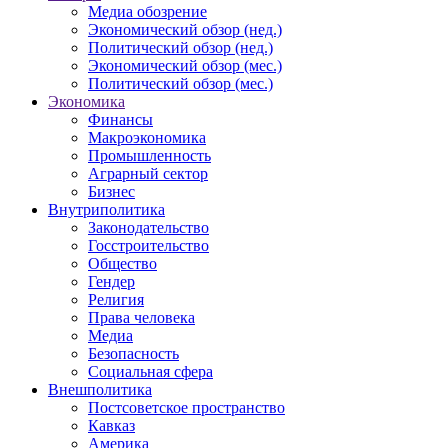
Медиа обозрение
Экономический обзор (нед.)
Политический обзор (нед.)
Экономический обзор (мес.)
Политический обзор (мес.)
Экономика
Финансы
Макроэкономика
Промышленность
Аграрный сектор
Бизнес
Внутриполитика
Законодательство
Госстроительство
Общество
Гендер
Религия
Права человека
Медиа
Безопасность
Социальная сфера
Внешполитика
Постсоветское пространство
Кавказ
Америка