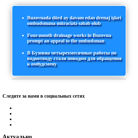
Buzovnada dörd ay davam edən drenaj işləri
ombudsmana müraciətə səbəb olub
Four-month drainage works in Buzovna
prompt an appeal to the ombudsman
В Бузовна четырехмесячные работы по
водоотводу стали поводом для обращения
к омбудсмену
Следите за нами в социальных сетях
Актуально