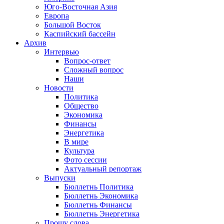
Юго-Восточная Азия
Европа
Большой Восток
Каспийский бассейн
Архив
Интервью
Вопрос-ответ
Сложный вопрос
Наши
Новости
Политика
Общество
Экономика
Финансы
Энергетика
В мире
Культура
Фото сессии
Актуальный репортаж
Выпуски
Бюллетнь Политика
Бюллетнь Экономика
Бюллетнь Финансы
Бюллетнь Энергетика
Прошу слова