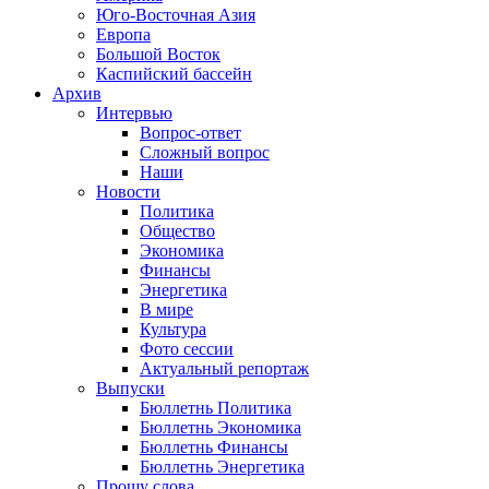
Юго-Восточная Азия
Европа
Большой Восток
Каспийский бассейн
Архив
Интервью
Вопрос-ответ
Сложный вопрос
Наши
Новости
Политика
Общество
Экономика
Финансы
Энергетика
В мире
Культура
Фото сессии
Актуальный репортаж
Выпуски
Бюллетнь Политика
Бюллетнь Экономика
Бюллетнь Финансы
Бюллетнь Энергетика
Прошу слова