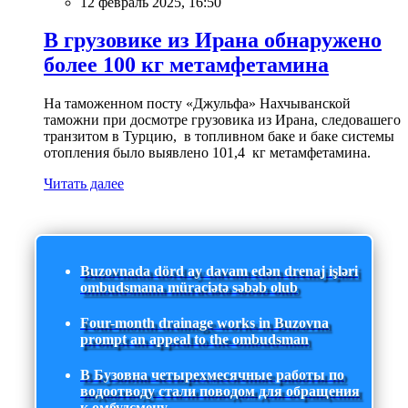
12 февраль 2025, 16:50
В грузовике из Ирана обнаружено
более 100 кг метамфетамина
На таможенном посту «Джульфа» Нахчыванской
таможни при досмотре грузовика из Ирана, следовашего
транзитом в Турцию, в топливном баке и баке системы
отопления было выявлено 101,4 кг метамфетамина.
Читать далее
Buzovnada dörd ay davam edən drenaj işləri
ombudsmana müraciətə səbəb olub
Four-month drainage works in Buzovna
prompt an appeal to the ombudsman
В Бузовна четырехмесячные работы по
водоотводу стали поводом для обращения
к омбудсмену