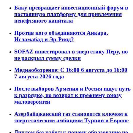
Баку превращает инвестиционный форум в
постоянную платформу для привлечения
ненефтяного капитала
Против кого объединяются Анкара,
Исламабад и Эр-Рияд?
SOFAZ инвестировал в энергетику Перу, но
не раскрыл сумму сделки
Медиаобозрение: С 16:00 6 августа до 16:00
7 августа 2026 года
После выборов Армения и Россия ищут путь
к разрядке, но возврат к прежнему союзу
маловероятен
Азербайджанский газ становится ключом к
энергетическим амбициям Турции в Европе
Диплом без работы: почему образование не