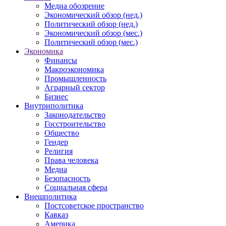
Медиа обозрение
Экономический обзор (нед.)
Политический обзор (нед.)
Экономический обзор (мес.)
Политический обзор (мес.)
Экономика
Финансы
Макроэкономика
Промышленность
Аграрный сектор
Бизнес
Внутриполитика
Законодательство
Госстроительство
Общество
Гендер
Религия
Права человека
Медиа
Безопасность
Социальная сфера
Внешполитика
Постсоветское пространство
Кавказ
Америка