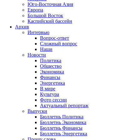
Юго-Восточная Азия
Европа
Большой Восток
Каспийский бассейн
Архив
Интервью
Вопрос-ответ
Сложный вопрос
Наши
Новости
Политика
Общество
Экономика
Финансы
Энергетика
В мире
Культура
Фото сессии
Актуальный репортаж
Выпуски
Бюллетнь Политика
Бюллетнь Экономика
Бюллетнь Финансы
Бюллетнь Энергетика
Прошу слова