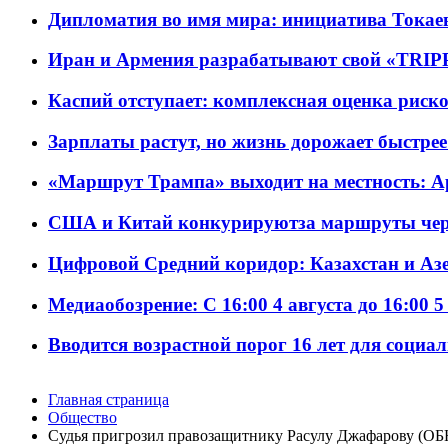
Дипломатия во имя мира: инициатива Токаев
Иран и Армения разрабатывают свой «TRIP
Каспий отступает: комплексная оценка риско
Зарплаты растут, но жизнь дорожает быстрее т
«Маршрут Трампа» выходит на местность: А
США и Китай конкурируютза маршруты че
Цифровой Средний коридор: Казахстан и Аз
Медиаобозрение: С 16:00 4 августа до 16:00 5
Вводится возрастной порог 16 лет для социа
Главная страница
Общество
Судья пригрозил правозащитнику Расулу Джафарову (