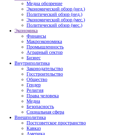
Медиа обозрение
Экономический обзор (нед.)
Политический обзор (нед.)
Экономический обзор (мес.)
Политический обзор (мес.)
Экономика
Финансы
Макроэкономика
Промышленность
Аграрный сектор
Бизнес
Внутриполитика
Законодательство
Госстроительство
Общество
Гендер
Религия
Права человека
Медиа
Безопасность
Социальная сфера
Внешполитика
Постсоветское пространство
Кавказ
Америка