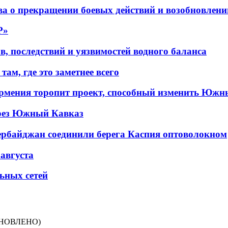
а о прекращении боевых действий и возобновлени
P»
в, последствий и уязвимостей водного баланса
ам, где это заметнее всего
рмения торопит проект, способный изменить Южн
рез Южный Кавказ
ербайджан соединили берега Каспия оптоволокном
 августа
льных сетей
ОБНОВЛЕНО)