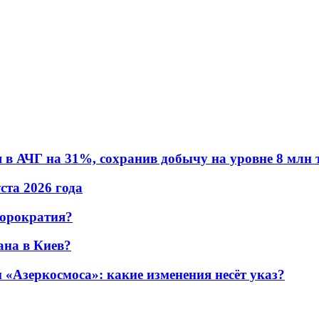
в АЧГ на 31%, сохранив добычу на уровне 8 млн 
уста 2026 года
бюрократия?
ана в Киев?
«Азеркосмоса»: какие изменения несёт указ?