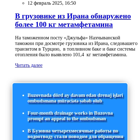
12 февраль 2025, 16:50
В грузовике из Ирана обнаружено
более 100 кг метамфетамина
На таможенном посту «Джульфа» Нахчыванской
таможни при досмотре грузовика из Ирана, следовашего
транзитом в Турцию, в топливном баке и баке системы
отопления было выявлено 101,4 кг метамфетамина.
Читать далее
Buzovnada dörd ay davam edən drenaj işləri
ombudsmana müraciətə səbəb olub
Four-month drainage works in Buzovna
prompt an appeal to the ombudsman
В Бузовна четырехмесячные работы по
водоотводу стали поводом для обращения