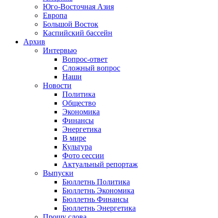
Юго-Восточная Азия
Европа
Большой Восток
Каспийский бассейн
Архив
Интервью
Вопрос-ответ
Сложный вопрос
Наши
Новости
Политика
Общество
Экономика
Финансы
Энергетика
В мире
Культура
Фото сессии
Актуальный репортаж
Выпуски
Бюллетнь Политика
Бюллетнь Экономика
Бюллетнь Финансы
Бюллетнь Энергетика
Прошу слова