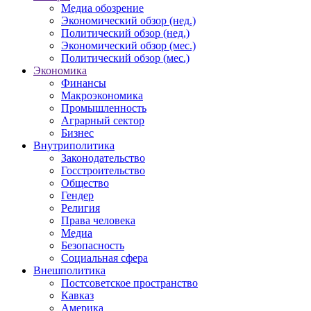
Медиа обозрение
Экономический обзор (нед.)
Политический обзор (нед.)
Экономический обзор (мес.)
Политический обзор (мес.)
Экономика
Финансы
Макроэкономика
Промышленность
Аграрный сектор
Бизнес
Внутриполитика
Законодательство
Госстроительство
Общество
Гендер
Религия
Права человека
Медиа
Безопасность
Социальная сфера
Внешполитика
Постсоветское пространство
Кавказ
Америка