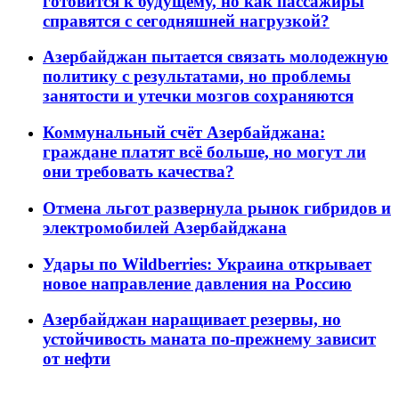
готовится к будущему, но как пассажиры
справятся с сегодняшней нагрузкой?
Азербайджан пытается связать молодежную
политику с результатами, но проблемы
занятости и утечки мозгов сохраняются
Коммунальный счёт Азербайджана:
граждане платят всё больше, но могут ли
они требовать качества?
Отмена льгот развернула рынок гибридов и
электромобилей Азербайджана
Удары по Wildberries: Украина открывает
новое направление давления на Россию
Азербайджан наращивает резервы, но
устойчивость маната по-прежнему зависит
от нефти