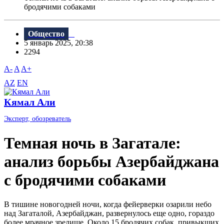
бродячими собаками
Общество
5 январь 2025, 20:38
2294
A-
A
A+
AZ
EN
Кямал Али
Эксперт, обозреватель
Темная ночь в Загатале:
анализ борьбы Азербайджана
с бродячими собаками
В тишине новогодней ночи, когда фейерверки озарили небо
над Загаталой, Азербайджан, развернулось еще одно, гораздо
более мрачное зрелище. Около 15 бродячих собак, привыкших