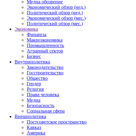
Медиа обозрение
Экономический обзор (нед.)
Политический обзор (нед.)
Экономический обзор (мес.)
Политический обзор (мес.)
Экономика
Финансы
Макроэкономика
Промышленность
Аграрный сектор
Бизнес
Внутриполитика
Законодательство
Госстроительство
Общество
Гендер
Религия
Права человека
Медиа
Безопасность
Социальная сфера
Внешполитика
Постсоветское пространство
Кавказ
Америка