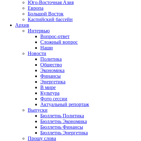
Юго-Восточная Азия
Европа
Большой Восток
Каспийский бассейн
Архив
Интервью
Вопрос-ответ
Сложный вопрос
Наши
Новости
Политика
Общество
Экономика
Финансы
Энергетика
В мире
Культура
Фото сессии
Актуальный репортаж
Выпуски
Бюллетнь Политика
Бюллетнь Экономика
Бюллетнь Финансы
Бюллетнь Энергетика
Прошу слова