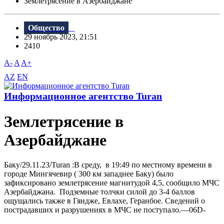
Землетрясение в Азербайджане
Общество
29 ноябрь 2023, 21:51
2410
A-
A
A+
AZ
EN
Информационное агентство Turan
Землетрясение в
Азербайджане
Баку/29.11.23/Turan :В среду, в 19:49 по местному времени в
городе Мингячевир ( 300 км западнее Баку) было
зафиксировано землетрясение магнитудой 4,5, сообщило МЧС
Азербайджана. Подземные толчки силой до 3-4 баллов
ощущались также в Гяндже, Евлахе, Геранбое. Сведений о
пострадавших и разрушениях в МЧС не поступало.—06D-