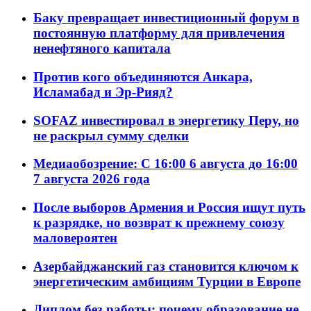
Баку превращает инвестиционный форум в
постоянную платформу для привлечения
ненефтяного капитала
Против кого объединяются Анкара,
Исламабад и Эр-Рияд?
SOFAZ инвестировал в энергетику Перу, но
не раскрыл сумму сделки
Медиаобозрение: С 16:00 6 августа до 16:00
7 августа 2026 года
После выборов Армения и Россия ищут путь
к разрядке, но возврат к прежнему союзу
маловероятен
Азербайджанский газ становится ключом к
энергетическим амбициям Турции в Европе
Диплом без работы: почему образование не