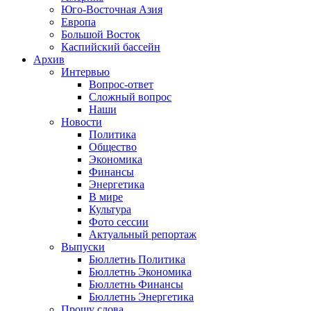
Юго-Восточная Азия
Европа
Большой Восток
Каспийский бассейн
Архив
Интервью
Вопрос-ответ
Сложный вопрос
Наши
Новости
Политика
Общество
Экономика
Финансы
Энергетика
В мире
Культура
Фото сессии
Актуальный репортаж
Выпуски
Бюллетнь Политика
Бюллетнь Экономика
Бюллетнь Финансы
Бюллетнь Энергетика
Прошу слова