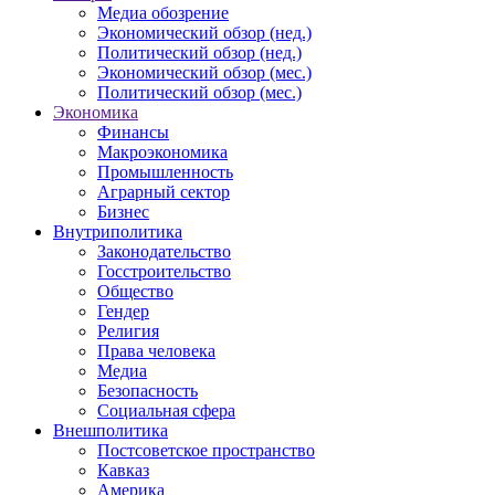
Медиа обозрение
Экономический обзор (нед.)
Политический обзор (нед.)
Экономический обзор (мес.)
Политический обзор (мес.)
Экономика
Финансы
Макроэкономика
Промышленность
Аграрный сектор
Бизнес
Внутриполитика
Законодательство
Госстроительство
Общество
Гендер
Религия
Права человека
Медиа
Безопасность
Социальная сфера
Внешполитика
Постсоветское пространство
Кавказ
Америка