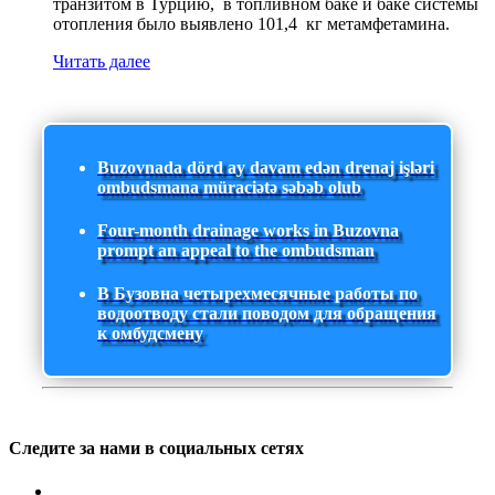
транзитом в Турцию, в топливном баке и баке системы
отопления было выявлено 101,4 кг метамфетамина.
Читать далее
Buzovnada dörd ay davam edən drenaj işləri
ombudsmana müraciətə səbəb olub
Four-month drainage works in Buzovna
prompt an appeal to the ombudsman
В Бузовна четырехмесячные работы по
водоотводу стали поводом для обращения
к омбудсмену
Следите за нами в социальных сетях