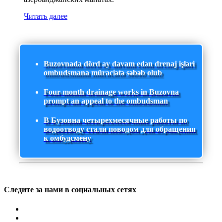
Читать далее
Buzovnada dörd ay davam edən drenaj işləri
ombudsmana müraciətə səbəb olub
Four-month drainage works in Buzovna
prompt an appeal to the ombudsman
В Бузовна четырехмесячные работы по
водоотводу стали поводом для обращения
к омбудсмену
Следите за нами в социальных сетях