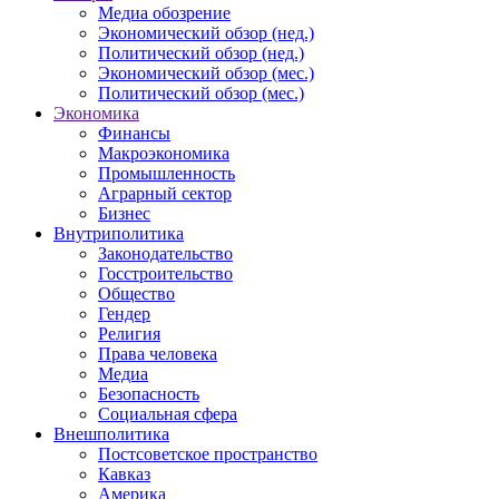
Медиа обозрение
Экономический обзор (нед.)
Политический обзор (нед.)
Экономический обзор (мес.)
Политический обзор (мес.)
Экономика
Финансы
Макроэкономика
Промышленность
Аграрный сектор
Бизнес
Внутриполитика
Законодательство
Госстроительство
Общество
Гендер
Религия
Права человека
Медиа
Безопасность
Социальная сфера
Внешполитика
Постсоветское пространство
Кавказ
Америка