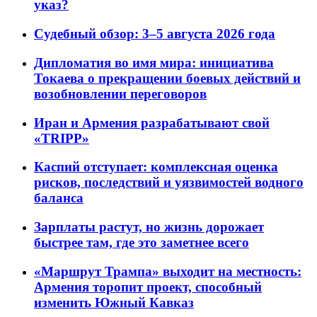
указ?
Судебный обзор: 3–5 августа 2026 года
Дипломатия во имя мира: инициатива
Токаева о прекращении боевых действий и
возобновлении переговоров
Иран и Армения разрабатывают свой
«TRIPP»
Каспий отступает: комплексная оценка
рисков, последствий и уязвимостей водного
баланса
Зарплаты растут, но жизнь дорожает
быстрее там, где это заметнее всего
«Маршрут Трампа» выходит на местность:
Армения торопит проект, способный
изменить Южный Кавказ