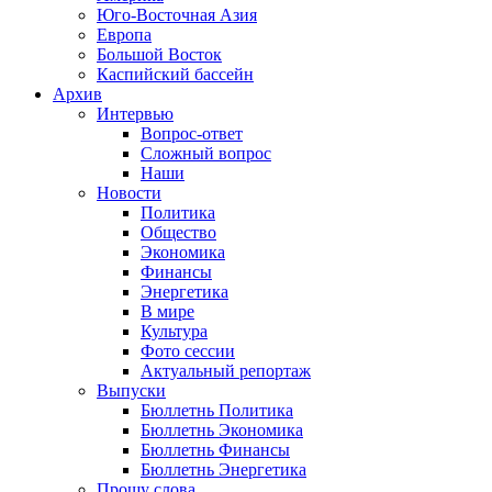
Юго-Восточная Азия
Европа
Большой Восток
Каспийский бассейн
Архив
Интервью
Вопрос-ответ
Сложный вопрос
Наши
Новости
Политика
Общество
Экономика
Финансы
Энергетика
В мире
Культура
Фото сессии
Актуальный репортаж
Выпуски
Бюллетнь Политика
Бюллетнь Экономика
Бюллетнь Финансы
Бюллетнь Энергетика
Прошу слова