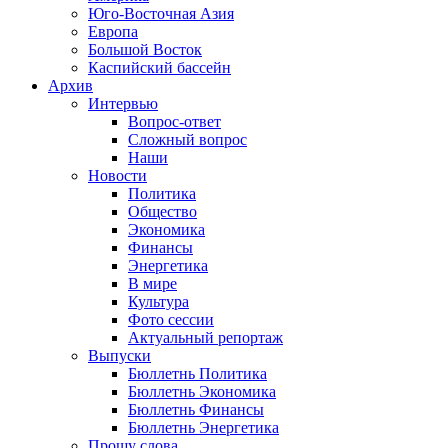
Юго-Восточная Азия
Европа
Большой Восток
Каспийский бассейн
Архив
Интервью
Вопрос-ответ
Сложный вопрос
Наши
Новости
Политика
Общество
Экономика
Финансы
Энергетика
В мире
Культура
Фото сессии
Актуальный репортаж
Выпуски
Бюллетнь Политика
Бюллетнь Экономика
Бюллетнь Финансы
Бюллетнь Энергетика
Прошу слова