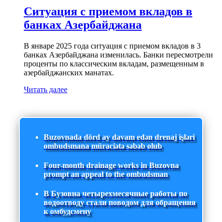
Ситуация с приемом вкладов в
банках Азербайджана
В январе 2025 года ситуация с приемом вкладов в 3
банках Азербайджана изменилась. Банки пересмотрели
проценты по классическим вкладам, размещенным в
азербайджанских манатах.
Читать далее
Buzovnada dörd ay davam edən drenaj işləri
ombudsmana müraciətə səbəb olub
Four-month drainage works in Buzovna
prompt an appeal to the ombudsman
В Бузовна четырехмесячные работы по
водоотводу стали поводом для обращения
к омбудсмену