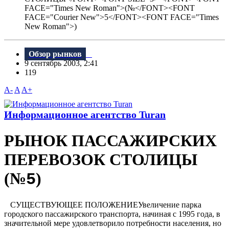
FACE="Times New Roman">(№</FONT><FONT
FACE="Courier New">5</FONT><FONT FACE="Times
New Roman">)
Обзор рынков
9 сентябрь 2003, 2:41
119
A-
A
A+
Информационное агентство Turan
РЫНОК ПАССАЖИРСКИХ
ПЕРЕВОЗОК СТОЛИЦЫ
(№
)
5
СУЩЕСТВУЮЩЕЕ ПОЛОЖЕНИЕУвеличение парка
городского пассажирского транспорта, начиная с 1995 года, в
значительной мере удовлетворило потребности населения, но