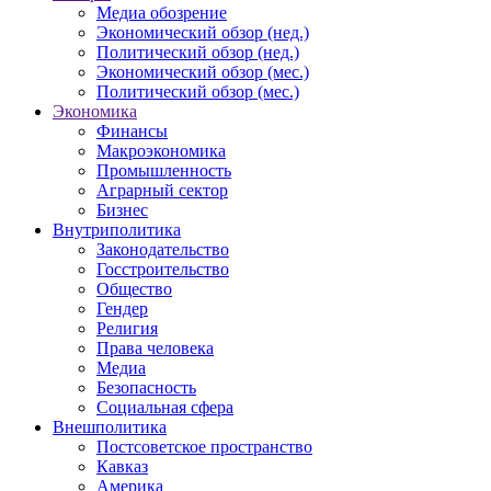
Медиа обозрение
Экономический обзор (нед.)
Политический обзор (нед.)
Экономический обзор (мес.)
Политический обзор (мес.)
Экономика
Финансы
Макроэкономика
Промышленность
Аграрный сектор
Бизнес
Внутриполитика
Законодательство
Госстроительство
Общество
Гендер
Религия
Права человека
Медиа
Безопасность
Социальная сфера
Внешполитика
Постсоветское пространство
Кавказ
Америка