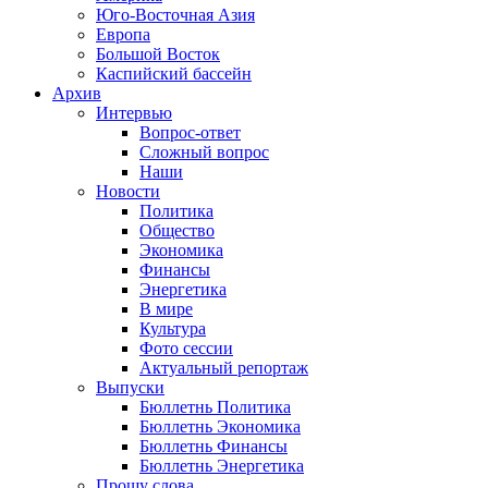
Юго-Восточная Азия
Европа
Большой Восток
Каспийский бассейн
Архив
Интервью
Вопрос-ответ
Сложный вопрос
Наши
Новости
Политика
Общество
Экономика
Финансы
Энергетика
В мире
Культура
Фото сессии
Актуальный репортаж
Выпуски
Бюллетнь Политика
Бюллетнь Экономика
Бюллетнь Финансы
Бюллетнь Энергетика
Прошу слова