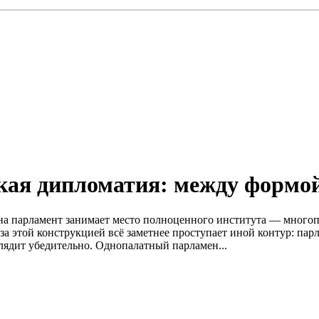
кая дипломатия: между формо
а парламент занимает место полноценного института — многоп
а этой конструкцией всё заметнее проступает иной контур: пар
лядит убедительно. Однопалатный парламен...