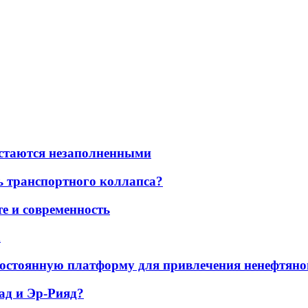
остаются незаполненными
ь транспортного коллапса?
е и современность
а
остоянную платформу для привлечения ненефтяно
ад и Эр-Рияд?