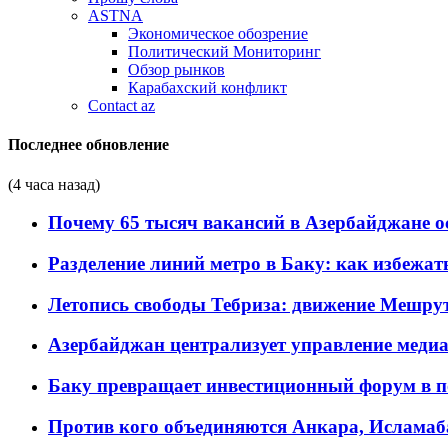
ASTNA
Экономическое обозрение
Политический Мониторинг
Обзор рынков
Карабахский конфликт
Contact az
Последнее обновление
(4 часа назад)
Почему 65 тысяч вакансий в Азербайджане 
Разделение линий метро в Баку: как избежат
Летопись свободы Тебриза: движение Мешрут
Азербайджан централизует управление меди
Баку превращает инвестиционный форум в п
Против кого объединяются Анкара, Исламаб