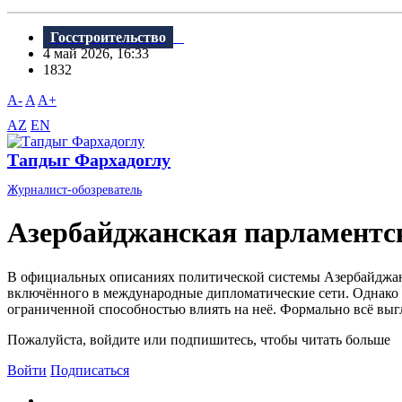
Госстроительство
4 май 2026, 16:33
1832
A-
A
A+
AZ
EN
Тапдыг Фархадоглу
Журналист-обозреватель
Азербайджанская парламентс
В официальных описаниях политической системы Азербайджан
включённого в международные дипломатические сети. Однако з
ограниченной способностью влиять на неё. Формально всё выг
Пожалуйста, войдите или подпишитесь, чтобы читать больше
Войти
Подписаться