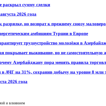
не раскрыл сумму сделки
 августа 2026 года
 разрядке, но возврат к прежнему союзу маловеро
энергетическим амбициям Турции в Европе
гарантирует трудоустройство молодёжи в Азербайд
ая покрывает выживание, но не самостоятельную 
почему Азербайджану пора менять правила торгов
в АЧГ на 31%, сохранив добычу на уровне 8 млн 
уста 2026 года
мой и влиянием