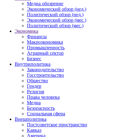
Медиа обозрение
Экономический обзор (нед.)
Политический обзор (нед.)
Экономический обзор (мес.)
Политический обзор (мес.)
Экономика
Финансы
Макроэкономика
Промышленность
Аграрный сектор
Бизнес
Внутриполитика
Законодательство
Госстроительство
Общество
Гендер
Религия
Права человека
Медиа
Безопасность
Социальная сфера
Внешполитика
Постсоветское пространство
Кавказ
Америка