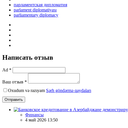
парламентская дипломатия
parlament diplomatiyası
parliamentary diplomacy
Написать отзыв
Ad *
Ваш отзыв *
Oxudum və razıyam
Şərh göndərmə qaydaları
Отправить
Финансы
4 май 2026 13:50