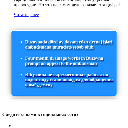
правосудие. Но что на самом деле означает эта цифра?...
Читать далее
Buzovnada dörd ay davam edən drenaj işləri
ombudsmana müraciətə səbəb olub
Four-month drainage works in Buzovna
prompt an appeal to the ombudsman
В Бузовна четырехмесячные работы по
водоотводу стали поводом для обращения
к омбудсмену
Следите за нами в социальных сетях