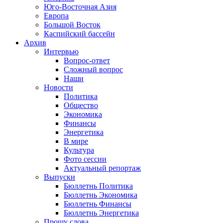
Юго-Восточная Азия
Европа
Большой Восток
Каспийский бассейн
Архив
Интервью
Вопрос-ответ
Сложный вопрос
Наши
Новости
Политика
Общество
Экономика
Финансы
Энергетика
В мире
Культура
Фото сессии
Актуальный репортаж
Выпуски
Бюллетнь Политика
Бюллетнь Экономика
Бюллетнь Финансы
Бюллетнь Энергетика
Прошу слова