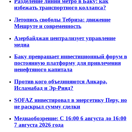
Разделение линий метро в Баку: как
избежать транспортного коллапса?
Летопись свободы Тебриза: движение
Мешруте и современность
Азербайджан централизует управление
медиа
Баку превращает инвестиционный форум в
постоянную платформу для привлечения
ненефтяного капитала
Против кого объединяются Анкара,
Исламабад и Эр-Рияд?
SOFAZ инвестировал в энергетику Перу, но
не раскрыл сумму сделки
Медиаобозрение: С 16:00 6 августа до 16:00
7 августа 2026 года