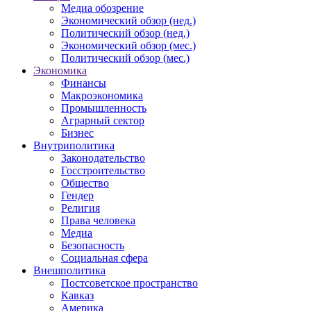
Медиа обозрение
Экономический обзор (нед.)
Политический обзор (нед.)
Экономический обзор (мес.)
Политический обзор (мес.)
Экономика
Финансы
Макроэкономика
Промышленность
Аграрный сектор
Бизнес
Внутриполитика
Законодательство
Госстроительство
Общество
Гендер
Религия
Права человека
Медиа
Безопасность
Социальная сфера
Внешполитика
Постсоветское пространство
Кавказ
Америка