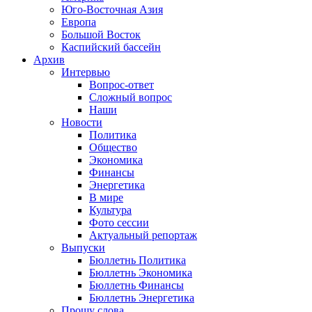
Юго-Восточная Азия
Европа
Большой Восток
Каспийский бассейн
Архив
Интервью
Вопрос-ответ
Сложный вопрос
Наши
Новости
Политика
Общество
Экономика
Финансы
Энергетика
В мире
Культура
Фото сессии
Актуальный репортаж
Выпуски
Бюллетнь Политика
Бюллетнь Экономика
Бюллетнь Финансы
Бюллетнь Энергетика
Прошу слова