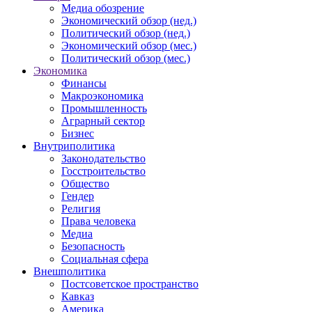
Медиа обозрение
Экономический обзор (нед.)
Политический обзор (нед.)
Экономический обзор (мес.)
Политический обзор (мес.)
Экономика
Финансы
Макроэкономика
Промышленность
Аграрный сектор
Бизнес
Внутриполитика
Законодательство
Госстроительство
Общество
Гендер
Религия
Права человека
Медиа
Безопасность
Социальная сфера
Внешполитика
Постсоветское пространство
Кавказ
Америка