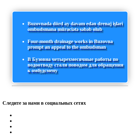
Buzovnada dörd ay davam edən drenaj işləri
ombudsmana müraciətə səbəb olub
Four-month drainage works in Buzovna
prompt an appeal to the ombudsman
В Бузовна четырехмесячные работы по
водоотводу стали поводом для обращения
к омбудсмену
Следите за нами в социальных сетях