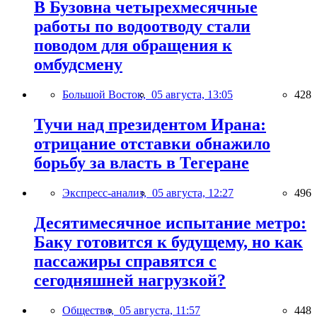
В Бузовна четырехмесячные
работы по водоотводу стали
поводом для обращения к
омбудсмену
Большой Восток,
05 августа, 13:05
428
Тучи над президентом Ирана:
отрицание отставки обнажило
борьбу за власть в Тегеране
Экспресс-анализ,
05 августа, 12:27
496
Десятимесячное испытание метро:
Баку готовится к будущему, но как
пассажиры справятся с
сегодняшней нагрузкой?
Общество,
05 августа, 11:57
448