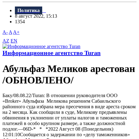
Политика
8 август 2022, 15:13
1354
A-
A
A+
AZ
EN
Информационное агентство Turan
Абульфаз Меликов арестован
/ОБНОВЛЕНО/
Баку/08.08.22/Turan: В отношении руководителя ООО
«Broker» Абульфаза Меликова решением Сабаильского
районного суда избрана мера пресечения в виде ареста сроком
на 2 месяца. Как сообщили в суде, Меликову предъявлены
обвинения в уклонении от уплаты налогов и таможенных
платежей в особо крупном размере, а также должностной
подлог.—06D-* * *2022 Aвгуст 08 (Понедельник)
12:01:10Сообщается о задержании по «делу таможенников»