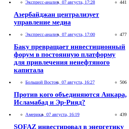
Экспресс-анализ,
07 августа, 17:28
441
Азербайджан централизует
управление медиа
Экспресс-анализ,
07 августа, 17:00
477
Баку превращает инвестиционный
форум в постоянную платформу
для привлечения ненефтяного
капитала
Большой Восток,
07 августа, 16:27
506
Против кого объединяются Анкара,
Исламабад и Эр-Рияд?
Америка,
07 августа, 16:19
439
SOFAZ инвестировал в энергетику