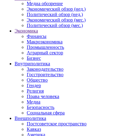
Медиа обозрение
Экономический обзор (нед.)
Политический обзор (нед.)
Экономический обзор (мес.)
Политический обзор (мес.)
Экономика
Финансы
Макроэкономика
Промышленность
Аграрный сектор
Бизнес
Внутриполитика
Законодательство
Госстроительство
Общество
Гендер
Религия
Права человека
Медиа
Безопасность
Социальная сфера
Внешполитика
Постсоветское пространство
Кавказ
Америка