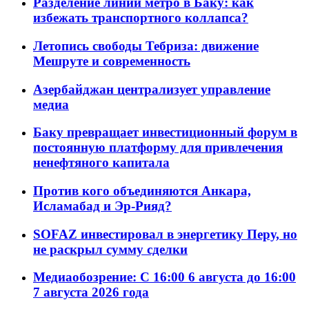
Разделение линий метро в Баку: как
избежать транспортного коллапса?
Летопись свободы Тебриза: движение
Мешруте и современность
Азербайджан централизует управление
медиа
Баку превращает инвестиционный форум в
постоянную платформу для привлечения
ненефтяного капитала
Против кого объединяются Анкара,
Исламабад и Эр-Рияд?
SOFAZ инвестировал в энергетику Перу, но
не раскрыл сумму сделки
Медиаобозрение: С 16:00 6 августа до 16:00
7 августа 2026 года