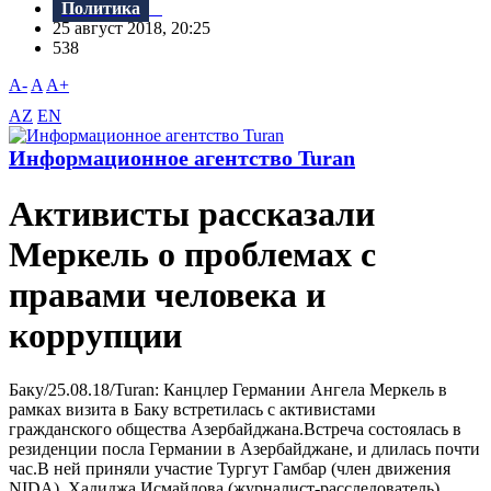
Политика
25 август 2018, 20:25
538
A-
A
A+
AZ
EN
Информационное агентство Turan
Активисты рассказали
Меркель о проблемах с
правами человека и
коррупции
Баку/25.08.18/Turan: Канцлер Германии Ангела Меркель в
рамках визита в Баку встретилась с активистами
гражданского общества Азербайджана.Bстреча состоялась в
резиденции посла Германии в Азербайджане, и длилась почти
час.B ней приняли участие Тургут Гамбар (член движения
NIDA), Хадиджа Исмайлова (журналист-расследователь),