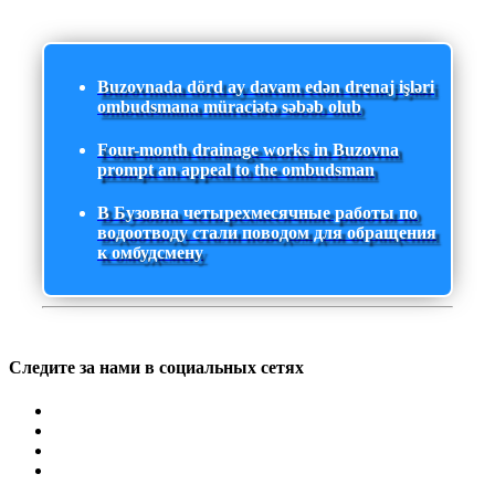
Buzovnada dörd ay davam edən drenaj işləri
ombudsmana müraciətə səbəb olub
Four-month drainage works in Buzovna
prompt an appeal to the ombudsman
В Бузовна четырехмесячные работы по
водоотводу стали поводом для обращения
к омбудсмену
Следите за нами в социальных сетях