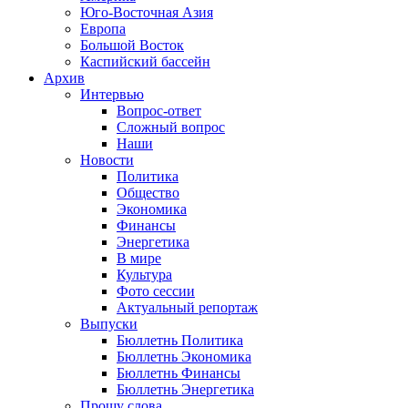
Юго-Восточная Азия
Европа
Большой Восток
Каспийский бассейн
Архив
Интервью
Вопрос-ответ
Сложный вопрос
Наши
Новости
Политика
Общество
Экономика
Финансы
Энергетика
В мире
Культура
Фото сессии
Актуальный репортаж
Выпуски
Бюллетнь Политика
Бюллетнь Экономика
Бюллетнь Финансы
Бюллетнь Энергетика
Прошу слова