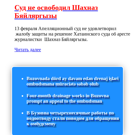
Суд не освободил Шахназ
Бяйляргызы
13 февраля Апелляционный суд не удовлетворил
жалобу защиты на решение Хатаинского суда об аресте
журналистки Шахназ Бяйляргызы.
Читать далее
Buzovnada dörd ay davam edən drenaj işləri
ombudsmana müraciətə səbəb olub
Four-month drainage works in Buzovna
prompt an appeal to the ombudsman
В Бузовна четырехмесячные работы по
водоотводу стали поводом для обращения
к омбудсмену