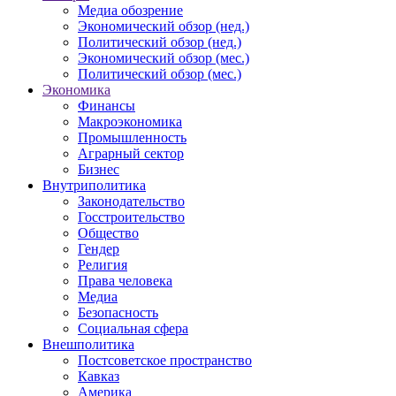
Медиа обозрение
Экономический обзор (нед.)
Политический обзор (нед.)
Экономический обзор (мес.)
Политический обзор (мес.)
Экономика
Финансы
Макроэкономика
Промышленность
Аграрный сектор
Бизнес
Внутриполитика
Законодательство
Госстроительство
Общество
Гендер
Религия
Права человека
Медиа
Безопасность
Социальная сфера
Внешполитика
Постсоветское пространство
Кавказ
Америка