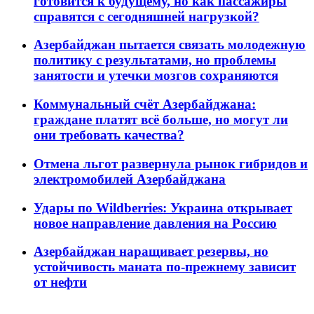
готовится к будущему, но как пассажиры
справятся с сегодняшней нагрузкой?
Азербайджан пытается связать молодежную
политику с результатами, но проблемы
занятости и утечки мозгов сохраняются
Коммунальный счёт Азербайджана:
граждане платят всё больше, но могут ли
они требовать качества?
Отмена льгот развернула рынок гибридов и
электромобилей Азербайджана
Удары по Wildberries: Украина открывает
новое направление давления на Россию
Азербайджан наращивает резервы, но
устойчивость маната по-прежнему зависит
от нефти