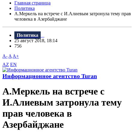
Главная страница
Политика
А.Меркель на встрече с И.Алиевым затронула тему прав
человека в Азербайджане
Политика
25 август 2018, 18:14
756
A-
A
A+
AZ
EN
Информационное агентство Turan
А.Меркель на встрече с
И.Алиевым затронула тему
прав человека в
Азербайджане