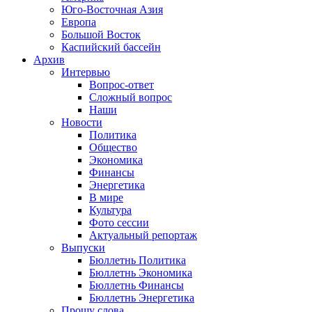
Юго-Восточная Азия
Европа
Большой Восток
Каспийский бассейн
Архив
Интервью
Вопрос-ответ
Сложный вопрос
Наши
Новости
Политика
Общество
Экономика
Финансы
Энергетика
В мире
Культура
Фото сессии
Актуальный репортаж
Выпуски
Бюллетнь Политика
Бюллетнь Экономика
Бюллетнь Финансы
Бюллетнь Энергетика
Прошу слова