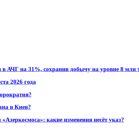
в АЧГ на 31%, сохранив добычу на уровне 8 млн 
уста 2026 года
бюрократия?
ана в Киев?
«Азеркосмоса»: какие изменения несёт указ?