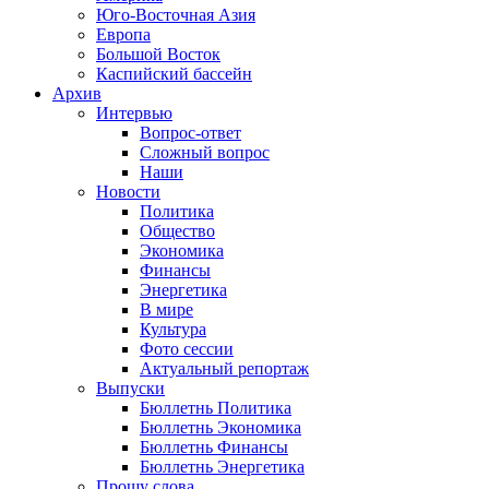
Юго-Восточная Азия
Европа
Большой Восток
Каспийский бассейн
Архив
Интервью
Вопрос-ответ
Сложный вопрос
Наши
Новости
Политика
Общество
Экономика
Финансы
Энергетика
В мире
Культура
Фото сессии
Актуальный репортаж
Выпуски
Бюллетнь Политика
Бюллетнь Экономика
Бюллетнь Финансы
Бюллетнь Энергетика
Прошу слова