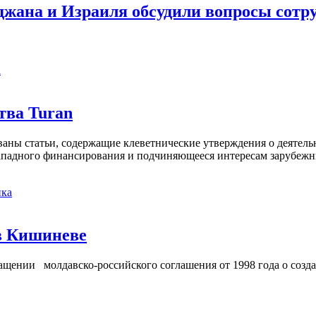
жана и Израиля обсудили вопросы сотр
а
тва Turan
кованы статьи, содержащие клеветнические утверждения о деятел
 западного финансирования и подчиняющееся интересам зарубежн
ка
в Кишиневе
ении молдавско-российского соглашения от 1998 года о созд