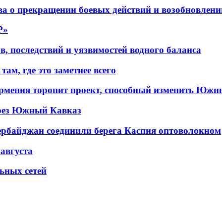
а о прекращении боевых действий и возобновлени
P»
в, последствий и уязвимостей водного баланса
ам, где это заметнее всего
рмения торопит проект, способный изменить Южн
рез Южный Кавказ
ербайджан соединили берега Каспия оптоволокном
 августа
льных сетей