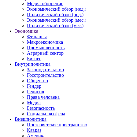
Медиа обозрение
Экономический обзор (нед.)
Политический обзор (нед.)
Экономический обзор (мес.)
Политический обзор (мес.)
Экономика
Финансы
Макроэкономика
Промышленность
Аграрный сектор
Бизнес
Внутриполитика
Законодательство
Госстроительство
Общество
Гендер
Религия
Права человека
Медиа
Безопасность
Социальная сфера
Внешполитика
Постсоветское пространство
Кавказ
Америка