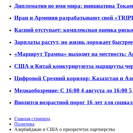
Дипломатия во имя мира: инициатива Токаев
Иран и Армения разрабатывают свой «TRIP
Каспий отступает: комплексная оценка риско
Зарплаты растут, но жизнь дорожает быстрее т
«Маршрут Трампа» выходит на местность: А
США и Китай конкурируютза маршруты че
Цифровой Средний коридор: Казахстан и Аз
Медиаобозрение: С 16:00 4 августа до 16:00 5
Вводится возрастной порог 16 лет для социа
Главная страница
Политика
Азербайджан и США о приоритетах партнерства