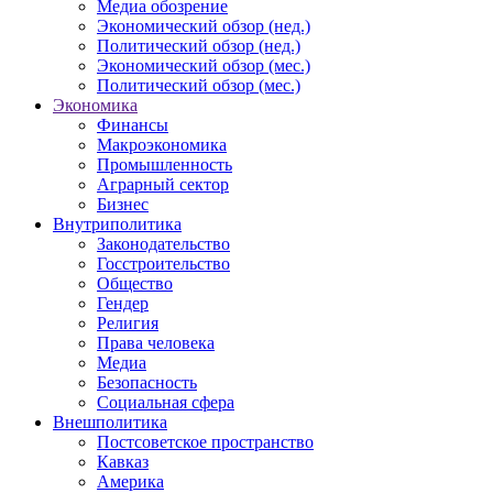
Медиа обозрение
Экономический обзор (нед.)
Политический обзор (нед.)
Экономический обзор (мес.)
Политический обзор (мес.)
Экономика
Финансы
Макроэкономика
Промышленность
Аграрный сектор
Бизнес
Внутриполитика
Законодательство
Госстроительство
Общество
Гендер
Религия
Права человека
Медиа
Безопасность
Социальная сфера
Внешполитика
Постсоветское пространство
Кавказ
Америка