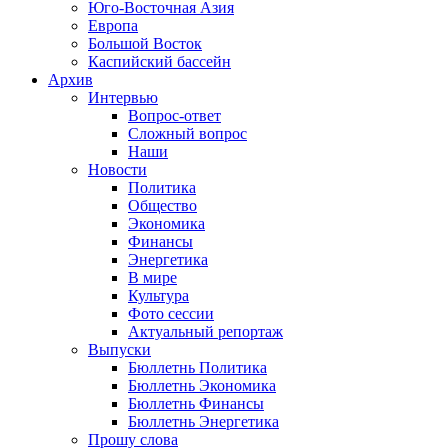
Юго-Восточная Азия
Европа
Большой Восток
Каспийский бассейн
Архив
Интервью
Вопрос-ответ
Сложный вопрос
Наши
Новости
Политика
Общество
Экономика
Финансы
Энергетика
В мире
Культура
Фото сессии
Актуальный репортаж
Выпуски
Бюллетнь Политика
Бюллетнь Экономика
Бюллетнь Финансы
Бюллетнь Энергетика
Прошу слова