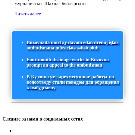
журналистки Шахназ Бяйляргызы.
Читать далее
Buzovnada dörd ay davam edən drenaj işləri
ombudsmana müraciətə səbəb olub
Four-month drainage works in Buzovna
prompt an appeal to the ombudsman
В Бузовна четырехмесячные работы по
водоотводу стали поводом для обращения
к омбудсмену
Следите за нами в социальных сетях