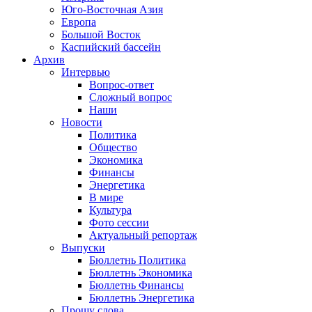
Юго-Восточная Азия
Европа
Большой Восток
Каспийский бассейн
Архив
Интервью
Вопрос-ответ
Сложный вопрос
Наши
Новости
Политика
Общество
Экономика
Финансы
Энергетика
В мире
Культура
Фото сессии
Актуальный репортаж
Выпуски
Бюллетнь Политика
Бюллетнь Экономика
Бюллетнь Финансы
Бюллетнь Энергетика
Прошу слова