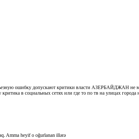
ерьезную ошибку допускают критики власти АЗЕРБАЙДЖАН не ме
у критика в социальных сетях или где то по тв на улицах города н
acaq. Amma heyif o oğurlanan illərə