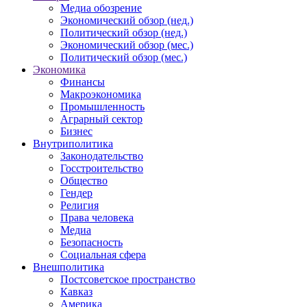
Медиа обозрение
Экономический обзор (нед.)
Политический обзор (нед.)
Экономический обзор (мес.)
Политический обзор (мес.)
Экономика
Финансы
Макроэкономика
Промышленность
Аграрный сектор
Бизнес
Внутриполитика
Законодательство
Госстроительство
Общество
Гендер
Религия
Права человека
Медиа
Безопасность
Социальная сфера
Внешполитика
Постсоветское пространство
Кавказ
Америка