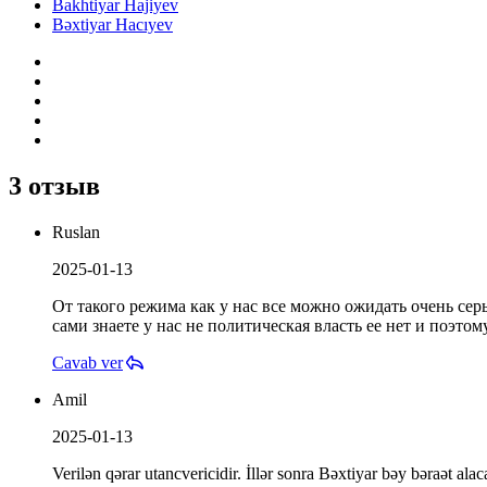
Bakhtiyar Hajiyev
Bəxtiyar Hacıyev
3 отзыв
Ruslan
2025-01-13
От такого режима как у нас все можно ожидать очень с
сами знаете у нас не политическая власть ее нет и поэтом
Cavab ver
Amil
2025-01-13
Verilən qərar utancvericidir. İllər sonra Bəxtiyar bəy bəraət al