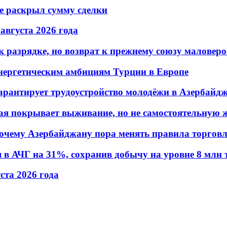
не раскрыл сумму сделки
 августа 2026 года
 разрядке, но возврат к прежнему союзу маловеро
энергетическим амбициям Турции в Европе
гарантирует трудоустройство молодёжи в Азербайд
ая покрывает выживание, но не самостоятельную 
почему Азербайджану пора менять правила торгов
в АЧГ на 31%, сохранив добычу на уровне 8 млн 
уста 2026 года