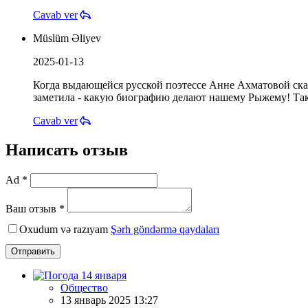
Cavab ver
Müslüm Əliyev
2025-01-13
Когда выдающейся русской поэтессе Анне Ахматовой сказ
заметила - какую биографию делают нашему Рыжему! Так 
Cavab ver
Написать отзыв
Ad *
Ваш отзыв *
Oxudum və razıyam
Şərh göndərmə qaydaları
Отправить
Общество
13 январь 2025 13:27