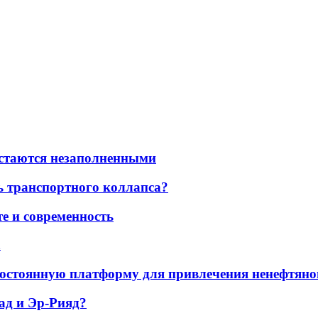
остаются незаполненными
ь транспортного коллапса?
е и современность
а
остоянную платформу для привлечения ненефтяно
ад и Эр-Рияд?