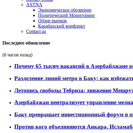
ASTNA
Экономическое обозрение
Политический Мониторинг
Обзор рынков
Карабахский конфликт
Contact az
Последнее обновление
(6 часов назад)
Почему 65 тысяч вакансий в Азербайджане 
Разделение линий метро в Баку: как избежат
Летопись свободы Тебриза: движение Мешрут
Азербайджан централизует управление меди
Баку превращает инвестиционный форум в п
Против кого объединяются Анкара, Исламаб