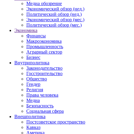
Медиа обозрение
Экономический обзор (нед.)
Политический обзор (нед.)
Экономический обзор (мес.)
Политический обзор (мес.)
Экономика
Финансы
Макроэкономика
Промышленность
Аграрный сектор
Бизнес
Внутриполитика
Законодательство
Госстроительство
Общество
Гендер
Религия
Права человека
Медиа
Безопасность
Социальная сфера
Внешполитика
Постсоветское пространство
Кавказ
Америка