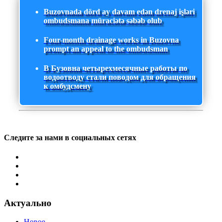
Buzovnada dörd ay davam edən drenaj işləri
ombudsmana müraciətə səbəb olub
Four-month drainage works in Buzovna
prompt an appeal to the ombudsman
В Бузовна четырехмесячные работы по
водоотводу стали поводом для обращения
к омбудсмену
Следите за нами в социальных сетях
Актуально
Новое