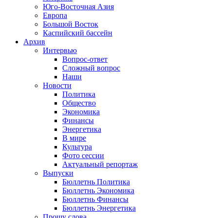
Юго-Восточная Азия
Европа
Большой Восток
Каспийский бассейн
Архив
Интервью
Вопрос-ответ
Сложный вопрос
Наши
Новости
Политика
Общество
Экономика
Финансы
Энергетика
В мире
Культура
Фото сессии
Актуальный репортаж
Выпуски
Бюллетнь Политика
Бюллетнь Экономика
Бюллетнь Финансы
Бюллетнь Энергетика
Прошу слова