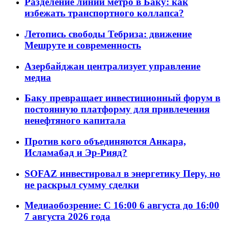
Разделение линий метро в Баку: как
избежать транспортного коллапса?
Летопись свободы Тебриза: движение
Мешруте и современность
Азербайджан централизует управление
медиа
Баку превращает инвестиционный форум в
постоянную платформу для привлечения
ненефтяного капитала
Против кого объединяются Анкара,
Исламабад и Эр-Рияд?
SOFAZ инвестировал в энергетику Перу, но
не раскрыл сумму сделки
Медиаобозрение: С 16:00 6 августа до 16:00
7 августа 2026 года