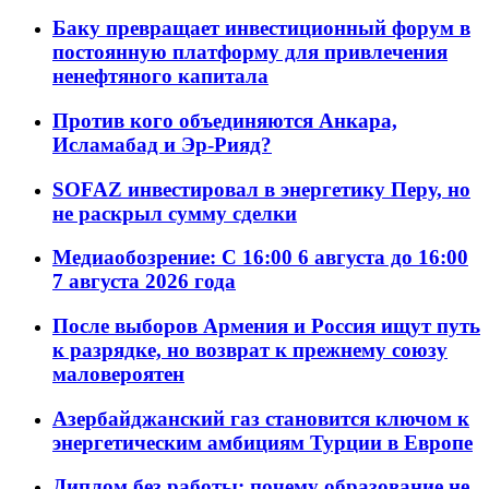
Баку превращает инвестиционный форум в
постоянную платформу для привлечения
ненефтяного капитала
Против кого объединяются Анкара,
Исламабад и Эр-Рияд?
SOFAZ инвестировал в энергетику Перу, но
не раскрыл сумму сделки
Медиаобозрение: С 16:00 6 августа до 16:00
7 августа 2026 года
После выборов Армения и Россия ищут путь
к разрядке, но возврат к прежнему союзу
маловероятен
Азербайджанский газ становится ключом к
энергетическим амбициям Турции в Европе
Диплом без работы: почему образование не