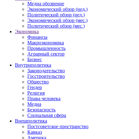
Медиа обозрение
Экономический обзор (нед.)
Политический обзор (нед.)
Экономический обзор (мес.)
Политический обзор (мес.)
Экономика
Финансы
Макроэкономика
Промышленность
Аграрный сектор
Бизнес
Внутриполитика
Законодательство
Госстроительство
Общество
Гендер
Религия
Права человека
Медиа
Безопасность
Социальная сфера
Внешполитика
Постсоветское пространство
Кавказ
Америка