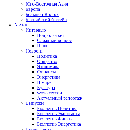
Юго-Восточная Азия
Европа
Большой Восток
Каспийский бассейн
Архив
Интервью
Вопрос-ответ
Сложный вопрос
Наши
Новости
Политика
Общество
Экономика
Финансы
Энергетика
В мире
Культура
Фото сессии
Актуальный репортаж
Выпуски
Бюллетнь Политика
Бюллетнь Экономика
Бюллетнь Финансы
Бюллетнь Энергетика
Прошу слова