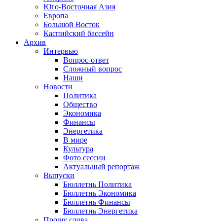
Юго-Восточная Азия
Европа
Большой Восток
Каспийский бассейн
Архив
Интервью
Вопрос-ответ
Сложный вопрос
Наши
Новости
Политика
Общество
Экономика
Финансы
Энергетика
В мире
Культура
Фото сессии
Актуальный репортаж
Выпуски
Бюллетнь Политика
Бюллетнь Экономика
Бюллетнь Финансы
Бюллетнь Энергетика
Прошу слова