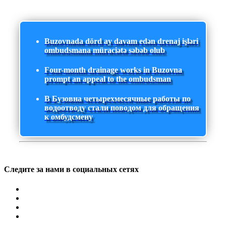
Buzovnada dörd ay davam edən drenaj işləri
ombudsmana müraciətə səbəb olub
Four-month drainage works in Buzovna
prompt an appeal to the ombudsman
В Бузовна четырехмесячные работы по
водоотводу стали поводом для обращения
к омбудсмену
Следите за нами в социальных сетях