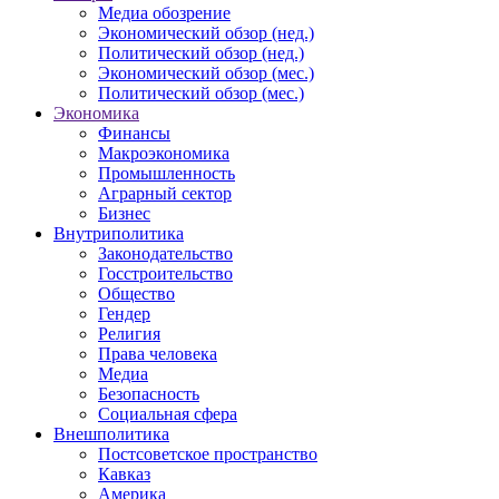
Медиа обозрение
Экономический обзор (нед.)
Политический обзор (нед.)
Экономический обзор (мес.)
Политический обзор (мес.)
Экономика
Финансы
Макроэкономика
Промышленность
Аграрный сектор
Бизнес
Внутриполитика
Законодательство
Госстроительство
Общество
Гендер
Религия
Права человека
Медиа
Безопасность
Социальная сфера
Внешполитика
Постсоветское пространство
Кавказ
Америка