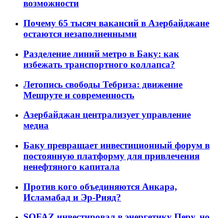
возможности
Почему 65 тысяч вакансий в Азербайджане
остаются незаполненными
Разделение линий метро в Баку: как
избежать транспортного коллапса?
Летопись свободы Тебриза: движение
Мешруте и современность
Азербайджан централизует управление
медиа
Баку превращает инвестиционный форум в
постоянную платформу для привлечения
ненефтяного капитала
Против кого объединяются Анкара,
Исламабад и Эр-Рияд?
SOFAZ инвестировал в энергетику Перу, но