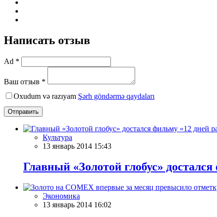
Написать отзыв
Ad *
Ваш отзыв *
Oxudum və razıyam
Şərh göndərmə qaydaları
Отправить
Культура
13 январь 2014 15:43
Главный «Золотой глобус» достался
Экономика
13 январь 2014 16:02