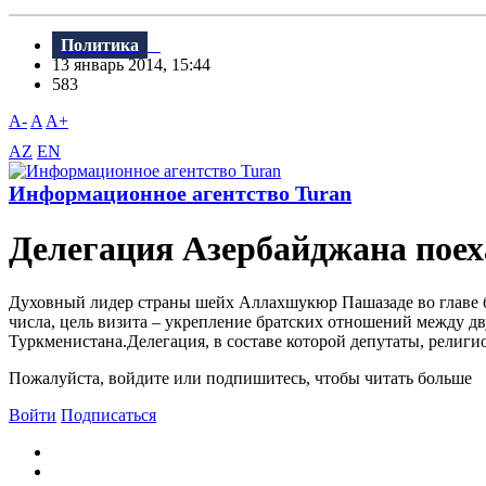
Политика
13 январь 2014, 15:44
583
A-
A
A+
AZ
EN
Информационное агентство Turan
Делегация Азербайджана поех
Духовный лидер страны шейх Аллахшукюр Пашазаде во главе бо
числа, цель визита – укрепление братских отношений между д
Туркменистана.Делегация, в составе которой депутаты, религи
Пожалуйста, войдите или подпишитесь, чтобы читать больше
Войти
Подписаться