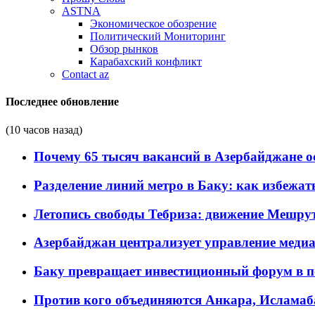
ASTNA
Экономическое обозрение
Политический Мониторинг
Обзор рынков
Карабахский конфликт
Contact az
Последнее обновление
(10 часов назад)
Почему 65 тысяч вакансий в Азербайджане 
Разделение линий метро в Баку: как избежат
Летопись свободы Тебриза: движение Мешрут
Азербайджан централизует управление меди
Баку превращает инвестиционный форум в п
Против кого объединяются Анкара, Исламаб