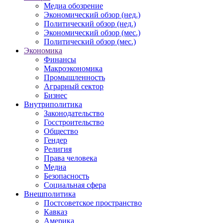
Медиа обозрение
Экономический обзор (нед.)
Политический обзор (нед.)
Экономический обзор (мес.)
Политический обзор (мес.)
Экономика
Финансы
Макроэкономика
Промышленность
Аграрный сектор
Бизнес
Внутриполитика
Законодательство
Госстроительство
Общество
Гендер
Религия
Права человека
Медиа
Безопасность
Социальная сфера
Внешполитика
Постсоветское пространство
Кавказ
Америка