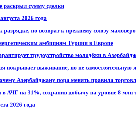
не раскрыл сумму сделки
 августа 2026 года
 разрядке, но возврат к прежнему союзу маловеро
энергетическим амбициям Турции в Европе
гарантирует трудоустройство молодёжи в Азербайд
ая покрывает выживание, но не самостоятельную 
почему Азербайджану пора менять правила торгов
в АЧГ на 31%, сохранив добычу на уровне 8 млн 
уста 2026 года