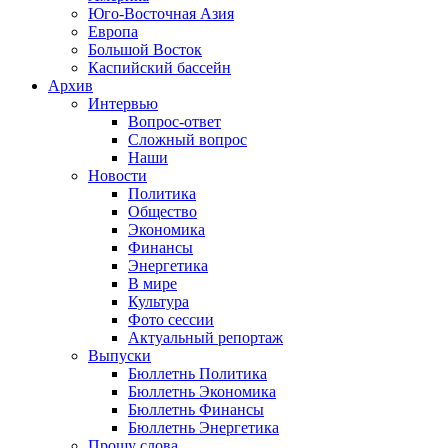
Юго-Восточная Азия
Европа
Большой Восток
Каспийский бассейн
Архив
Интервью
Вопрос-ответ
Сложный вопрос
Наши
Новости
Политика
Общество
Экономика
Финансы
Энергетика
В мире
Культура
Фото сессии
Актуальный репортаж
Выпуски
Бюллетнь Политика
Бюллетнь Экономика
Бюллетнь Финансы
Бюллетнь Энергетика
Прошу слова