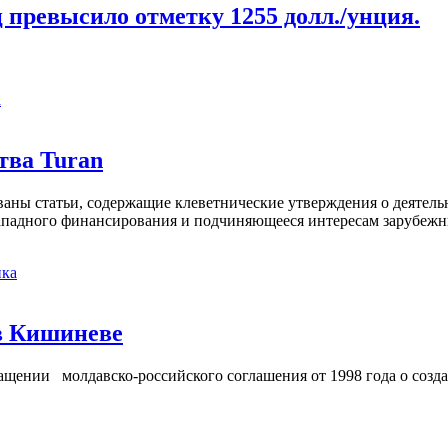
превысило отметку 1255 долл./унция.
а
тва Turan
кованы статьи, содержащие клеветнические утверждения о деятел
 западного финансирования и подчиняющееся интересам зарубежн
ка
в Кишиневе
ении молдавско-российского соглашения от 1998 года о созд