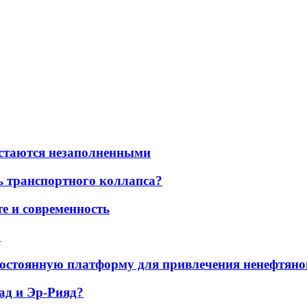
остаются незаполненными
ь транспортного коллапса?
е и современность
а
остоянную платформу для привлечения ненефтяно
ад и Эр-Рияд?