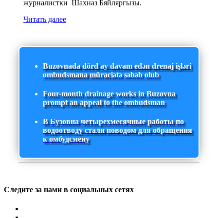
журналистки Шахназ Бяйляргызы.
Читать далее
Buzovnada dörd ay davam edən drenaj işləri
ombudsmana müraciətə səbəb olub
Four-month drainage works in Buzovna
prompt an appeal to the ombudsman
В Бузовна четырехмесячные работы по
водоотводу стали поводом для обращения
к омбудсмену
Следите за нами в социальных сетях