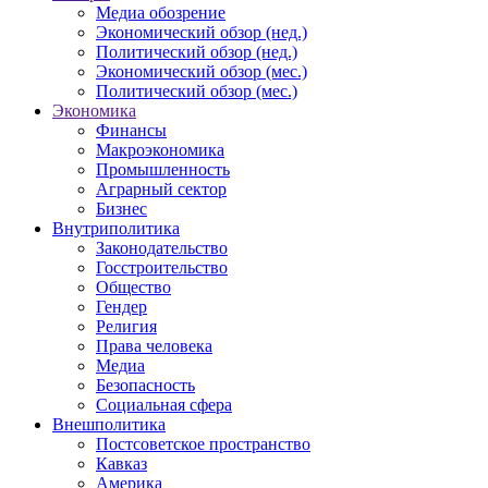
Медиа обозрение
Экономический обзор (нед.)
Политический обзор (нед.)
Экономический обзор (мес.)
Политический обзор (мес.)
Экономика
Финансы
Макроэкономика
Промышленность
Аграрный сектор
Бизнес
Внутриполитика
Законодательство
Госстроительство
Общество
Гендер
Религия
Права человека
Медиа
Безопасность
Социальная сфера
Внешполитика
Постсоветское пространство
Кавказ
Америка