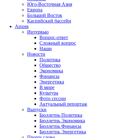
Юго-Восточная Азия
Европа
Большой Восток
Каспийский бассейн
Архив
Интервью
Вопрос-ответ
Сложный вопрос
Наши
Новости
Политика
Общество
Экономика
Финансы
Энергетика
В мире
Культура
Фото сессии
Актуальный репортаж
Выпуски
Бюллетнь Политика
Бюллетнь Экономика
Бюллетнь Финансы
Бюллетнь Энергетика
Прошу слова