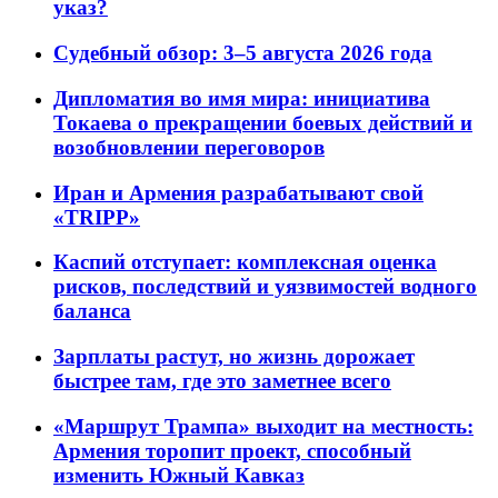
указ?
Судебный обзор: 3–5 августа 2026 года
Дипломатия во имя мира: инициатива
Токаева о прекращении боевых действий и
возобновлении переговоров
Иран и Армения разрабатывают свой
«TRIPP»
Каспий отступает: комплексная оценка
рисков, последствий и уязвимостей водного
баланса
Зарплаты растут, но жизнь дорожает
быстрее там, где это заметнее всего
«Маршрут Трампа» выходит на местность:
Армения торопит проект, способный
изменить Южный Кавказ