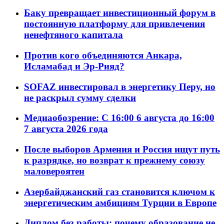
Баку превращает инвестиционный форум в
постоянную платформу для привлечения
ненефтяного капитала
Против кого объединяются Анкара,
Исламабад и Эр-Рияд?
SOFAZ инвестировал в энергетику Перу, но
не раскрыл сумму сделки
Медиаобозрение: С 16:00 6 августа до 16:00
7 августа 2026 года
После выборов Армения и Россия ищут путь
к разрядке, но возврат к прежнему союзу
маловероятен
Азербайджанский газ становится ключом к
энергетическим амбициям Турции в Европе
Диплом без работы: почему образование не