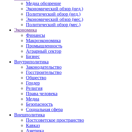
Медиа обозрение
Экономический обзор (нед.)
Политический обзор (нед.)
Экономический обзор (мес.)
Политический обзор (мес.)
Экономика
Финансы
Макроэкономика
Промышленность
Аграрный сектор
Бизнес
Внутриполитика
Законодательство
Госстроительство
Общество
Гендер
Религия
Права человека
Медиа
Безопасность
Социальная сфера
Внешполитика
Постсоветское пространство
Кавказ
Америка