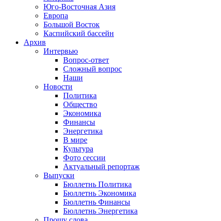
Юго-Восточная Азия
Европа
Большой Восток
Каспийский бассейн
Архив
Интервью
Вопрос-ответ
Сложный вопрос
Наши
Новости
Политика
Общество
Экономика
Финансы
Энергетика
В мире
Культура
Фото сессии
Актуальный репортаж
Выпуски
Бюллетнь Политика
Бюллетнь Экономика
Бюллетнь Финансы
Бюллетнь Энергетика
Прошу слова