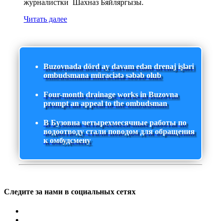
журналистки Шахназ Бяйляргызы.
Читать далее
Buzovnada dörd ay davam edən drenaj işləri
ombudsmana müraciətə səbəb olub
Four-month drainage works in Buzovna
prompt an appeal to the ombudsman
В Бузовна четырехмесячные работы по
водоотводу стали поводом для обращения
к омбудсмену
Следите за нами в социальных сетях