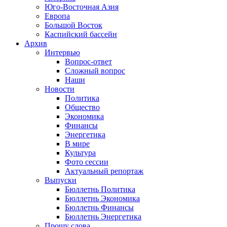
Юго-Восточная Азия
Европа
Большой Восток
Каспийский бассейн
Архив
Интервью
Вопрос-ответ
Сложный вопрос
Наши
Новости
Политика
Общество
Экономика
Финансы
Энергетика
В мире
Культура
Фото сессии
Актуальный репортаж
Выпуски
Бюллетнь Политика
Бюллетнь Экономика
Бюллетнь Финансы
Бюллетнь Энергетика
Прошу слова