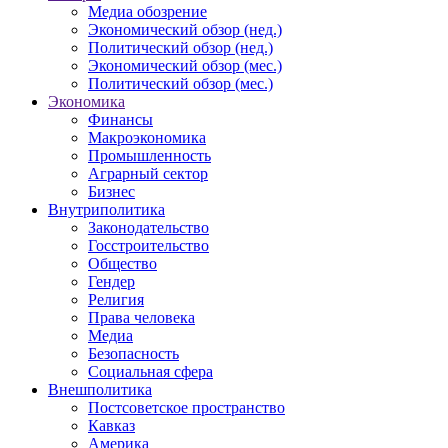
Медиа обозрение
Экономический обзор (нед.)
Политический обзор (нед.)
Экономический обзор (мес.)
Политический обзор (мес.)
Экономика
Финансы
Макроэкономика
Промышленность
Аграрный сектор
Бизнес
Внутриполитика
Законодательство
Госстроительство
Общество
Гендер
Религия
Права человека
Медиа
Безопасность
Социальная сфера
Внешполитика
Постсоветское пространство
Кавказ
Америка