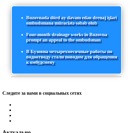
Buzovnada dörd ay davam edən drenaj işləri
ombudsmana müraciətə səbəb olub
Four-month drainage works in Buzovna
prompt an appeal to the ombudsman
В Бузовна четырехмесячные работы по
водоотводу стали поводом для обращения
к омбудсмену
Следите за нами в социальных сетях
Актуально