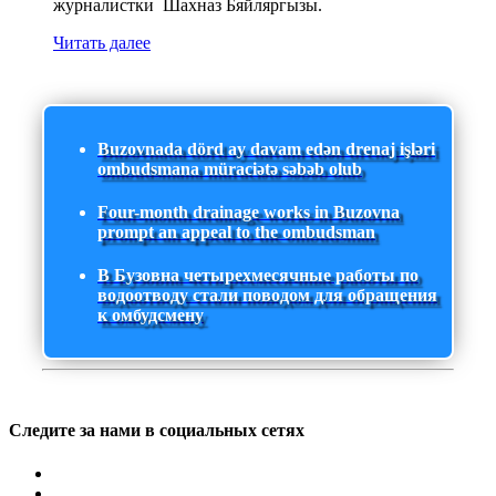
журналистки Шахназ Бяйляргызы.
Читать далее
Buzovnada dörd ay davam edən drenaj işləri
ombudsmana müraciətə səbəb olub
Four-month drainage works in Buzovna
prompt an appeal to the ombudsman
В Бузовна четырехмесячные работы по
водоотводу стали поводом для обращения
к омбудсмену
Следите за нами в социальных сетях