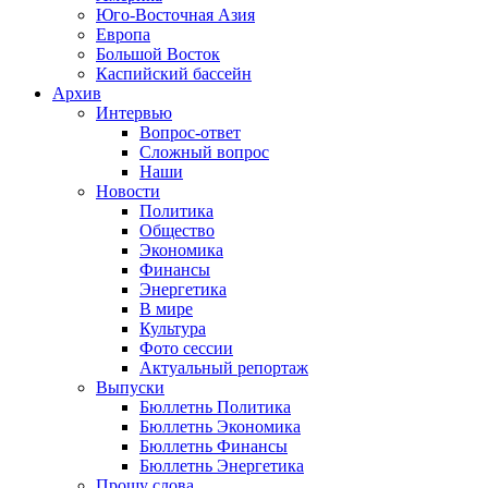
Юго-Восточная Азия
Европа
Большой Восток
Каспийский бассейн
Архив
Интервью
Вопрос-ответ
Сложный вопрос
Наши
Новости
Политика
Общество
Экономика
Финансы
Энергетика
В мире
Культура
Фото сессии
Актуальный репортаж
Выпуски
Бюллетнь Политика
Бюллетнь Экономика
Бюллетнь Финансы
Бюллетнь Энергетика
Прошу слова