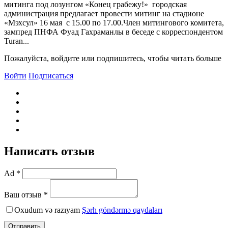
митинга под лозунгом «Конец грабежу!» городская
администрация предлагает провести митинг на стадионе
«Мэхсул» 16 мая с 15.00 по 17.00.Член митингового комитета,
зампред ПНФА Фуад Гахраманлы в беседе с корреспондентом
Turan...
Пожалуйста, войдите или подпишитесь, чтобы читать больше
Войти
Подписаться
Написать отзыв
Ad *
Ваш отзыв *
Oxudum və razıyam
Şərh göndərmə qaydaları
Отправить