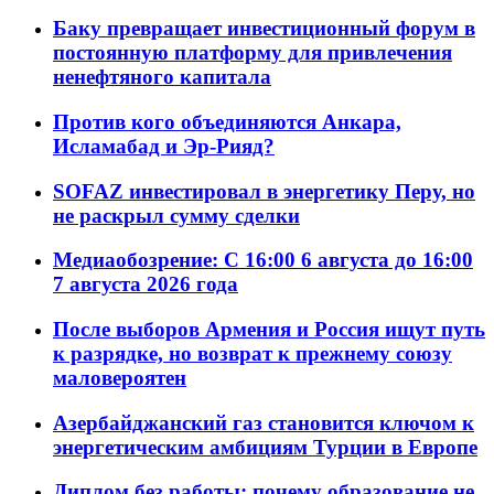
Баку превращает инвестиционный форум в
постоянную платформу для привлечения
ненефтяного капитала
Против кого объединяются Анкара,
Исламабад и Эр-Рияд?
SOFAZ инвестировал в энергетику Перу, но
не раскрыл сумму сделки
Медиаобозрение: С 16:00 6 августа до 16:00
7 августа 2026 года
После выборов Армения и Россия ищут путь
к разрядке, но возврат к прежнему союзу
маловероятен
Азербайджанский газ становится ключом к
энергетическим амбициям Турции в Европе
Диплом без работы: почему образование не