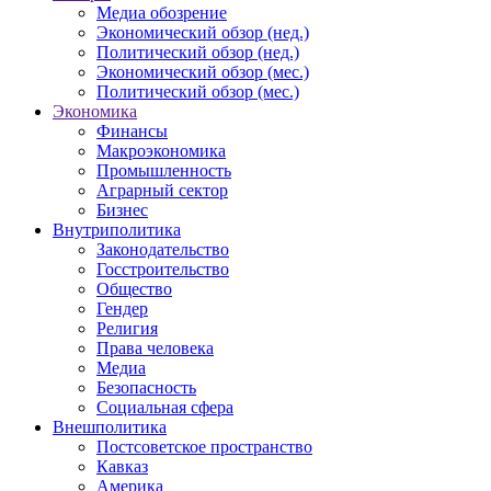
Медиа обозрение
Экономический обзор (нед.)
Политический обзор (нед.)
Экономический обзор (мес.)
Политический обзор (мес.)
Экономика
Финансы
Макроэкономика
Промышленность
Аграрный сектор
Бизнес
Внутриполитика
Законодательство
Госстроительство
Общество
Гендер
Религия
Права человека
Медиа
Безопасность
Социальная сфера
Внешполитика
Постсоветское пространство
Кавказ
Америка