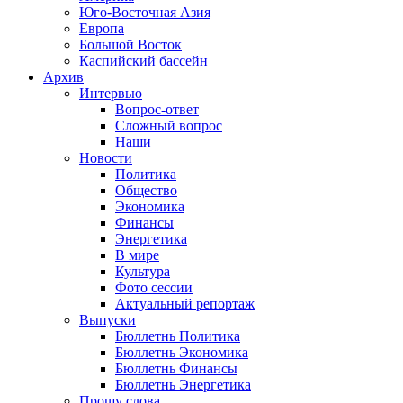
Юго-Восточная Азия
Европа
Большой Восток
Каспийский бассейн
Архив
Интервью
Вопрос-ответ
Сложный вопрос
Наши
Новости
Политика
Общество
Экономика
Финансы
Энергетика
В мире
Культура
Фото сессии
Актуальный репортаж
Выпуски
Бюллетнь Политика
Бюллетнь Экономика
Бюллетнь Финансы
Бюллетнь Энергетика
Прошу слова