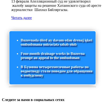
13 февраля Апелляционный суд не удовлетворил
жалобу защиты на решение Хатаинского суда об аресте
журналистки Шахназ Бяйляргызы.
Читать далее
Buzovnada dörd ay davam edən drenaj işləri
ombudsmana müraciətə səbəb olub
Four-month drainage works in Buzovna
prompt an appeal to the ombudsman
В Бузовна четырехмесячные работы по
водоотводу стали поводом для обращения
к омбудсмену
Следите за нами в социальных сетях