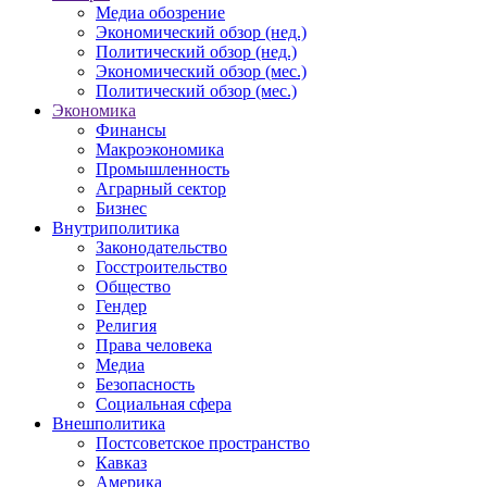
Медиа обозрение
Экономический обзор (нед.)
Политический обзор (нед.)
Экономический обзор (мес.)
Политический обзор (мес.)
Экономика
Финансы
Макроэкономика
Промышленность
Аграрный сектор
Бизнес
Внутриполитика
Законодательство
Госстроительство
Общество
Гендер
Религия
Права человека
Медиа
Безопасность
Социальная сфера
Внешполитика
Постсоветское пространство
Кавказ
Америка