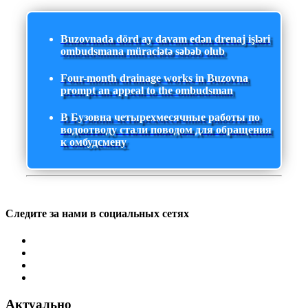
Buzovnada dörd ay davam edən drenaj işləri
ombudsmana müraciətə səbəb olub
Four-month drainage works in Buzovna
prompt an appeal to the ombudsman
В Бузовна четырехмесячные работы по
водоотводу стали поводом для обращения
к омбудсмену
Следите за нами в социальных сетях
Актуально