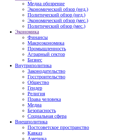
Медиа обозрение
Экономический обзор (нед.)
Политический обзор (нед.)
Экономический обзор (мес.)
Политический обзор (мес.)
Экономика
Финансы
Макроэкономика
Промышленность
Аграрный сектор
Бизнес
Внутриполитика
Законодательство
Госстроительство
Общество
Гендер
Религия
Права человека
Медиа
Безопасность
Социальная сфера
Внешполитика
Постсоветское пространство
Кавказ
Америка