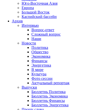
Юго-Восточная Азия
Европа
Большой Восток
Каспийский бассейн
Архив
Интервью
Вопрос-ответ
Сложный вопрос
Наши
Новости
Политика
Общество
Экономика
Финансы
Энергетика
В мире
Культура
Фото сессии
Актуальный репортаж
Выпуски
Бюллетнь Политика
Бюллетнь Экономика
Бюллетнь Финансы
Бюллетнь Энергетика
Прошу слова