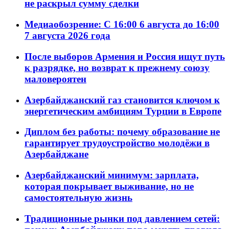
не раскрыл сумму сделки
Медиаобозрение: С 16:00 6 августа до 16:00
7 августа 2026 года
После выборов Армения и Россия ищут путь
к разрядке, но возврат к прежнему союзу
маловероятен
Азербайджанский газ становится ключом к
энергетическим амбициям Турции в Европе
Диплом без работы: почему образование не
гарантирует трудоустройство молодёжи в
Азербайджане
Азербайджанский минимум: зарплата,
которая покрывает выживание, но не
самостоятельную жизнь
Традиционные рынки под давлением сетей: