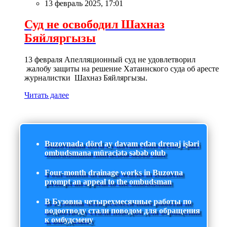
13 февраль 2025, 17:01
Суд не освободил Шахназ
Бяйляргызы
13 февраля Апелляционный суд не удовлетворил
жалобу защиты на решение Хатаинского суда об аресте
журналистки Шахназ Бяйляргызы.
Читать далее
Buzovnada dörd ay davam edən drenaj işləri
ombudsmana müraciətə səbəb olub
Four-month drainage works in Buzovna
prompt an appeal to the ombudsman
В Бузовна четырехмесячные работы по
водоотводу стали поводом для обращения
к омбудсмену