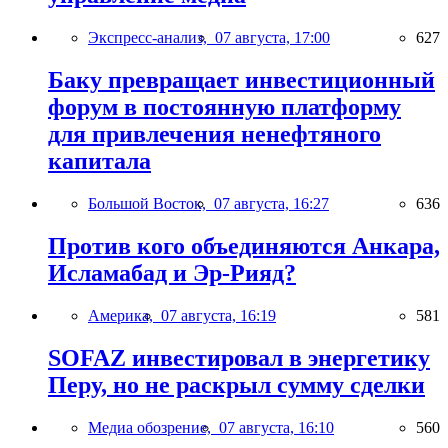
Экспресс-анализ,
07 августа, 17:00
627
Баку превращает инвестиционный
форум в постоянную платформу
для привлечения ненефтяного
капитала
Большой Восток,
07 августа, 16:27
636
Против кого объединяются Анкара,
Исламабад и Эр-Рияд?
Америка,
07 августа, 16:19
581
SOFAZ инвестировал в энергетику
Перу, но не раскрыл сумму сделки
Медиа обозрение,
07 августа, 16:10
560