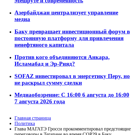
Мешруте и современность
Азербайджан централизует управление
медиа
Баку превращает инвестиционный форум в
постоянную платформу для привлечения
ненефтяного капитала
Против кого объединяются Анкара,
Исламабад и Эр-Рияд?
SOFAZ инвестировал в энергетику Перу, но
не раскрыл сумму сделки
Медиаобозрение: С 16:00 6 августа до 16:00
7 августа 2026 года
Главная страница
Политика
Глава МАГАТЭ Гросси прокомментировал предстоящие
переговоры в Тегеране во время COP29 в Баку