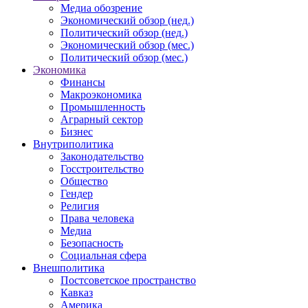
Медиа обозрение
Экономический обзор (нед.)
Политический обзор (нед.)
Экономический обзор (мес.)
Политический обзор (мес.)
Экономика
Финансы
Макроэкономика
Промышленность
Аграрный сектор
Бизнес
Внутриполитика
Законодательство
Госстроительство
Общество
Гендер
Религия
Права человека
Медиа
Безопасность
Социальная сфера
Внешполитика
Постсоветское пространство
Кавказ
Америка