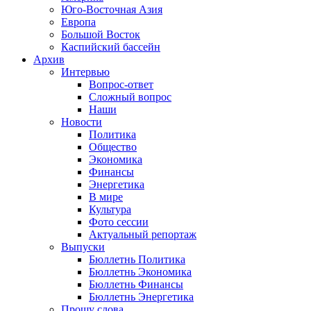
Юго-Восточная Азия
Европа
Большой Восток
Каспийский бассейн
Архив
Интервью
Вопрос-ответ
Сложный вопрос
Наши
Новости
Политика
Общество
Экономика
Финансы
Энергетика
В мире
Культура
Фото сессии
Актуальный репортаж
Выпуски
Бюллетнь Политика
Бюллетнь Экономика
Бюллетнь Финансы
Бюллетнь Энергетика
Прошу слова