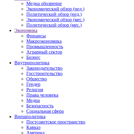
Медиа обозрение
Экономический обзор (нед.)
Политический обзор (нед.)
Экономический обзор (мес.)
Политический обзор (мес.)
Экономика
Финансы
Макроэкономика
Промышленность
Аграрный сектор
Бизнес
Внутриполитика
Законодательство
Госстроительство
Общество
Гендер
Религия
Права человека
Медиа
Безопасность
Социальная сфера
Внешполитика
Постсоветское пространство
Кавказ
Америка