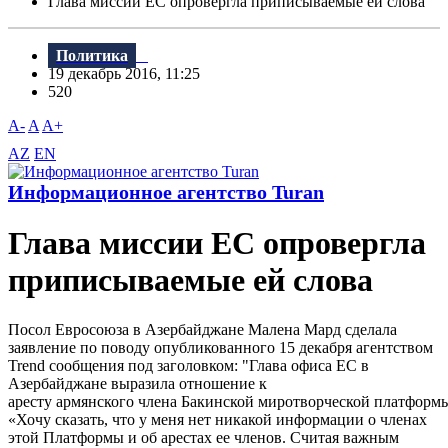
Глава миссии ЕС опровергла приписываемые ей слова
Политика
19 декабрь 2016, 11:25
520
A-
A
A+
AZ
EN
Информационное агентство Turan
Глава миссии ЕС опровергла
приписываемые ей слова
Посол Евросоюза в Азербайджане Малена Мард сделала
заявление по поводу опубликованного 15 декабря агентством
Trеnd сообщения под заголовком: "Глава офиса ЕС в
Азербайджане выразила отношение к
аресту армянского члена Бакинской миротворческой платформ
«Хочу сказать, что у меня нет никакой информации о членах
этой Платформы и об арестах ее членов. Считая важным