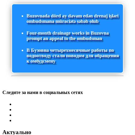
Buzovnada dörd ay davam edən drenaj işləri
ombudsmana müraciətə səbəb olub
Four-month drainage works in Buzovna
prompt an appeal to the ombudsman
В Бузовна четырехмесячные работы по
водоотводу стали поводом для обращения
к омбудсмену
Следите за нами в социальных сетях
Актуально