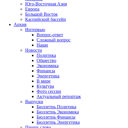
Юго-Восточная Азия
Европа
Большой Восток
Каспийский бассейн
Архив
Интервью
Вопрос-ответ
Сложный вопрос
Наши
Новости
Политика
Общество
Экономика
Финансы
Энергетика
В мире
Культура
Фото сессии
Актуальный репортаж
Выпуски
Бюллетнь Политика
Бюллетнь Экономика
Бюллетнь Финансы
Бюллетнь Энергетика
Прошу слова