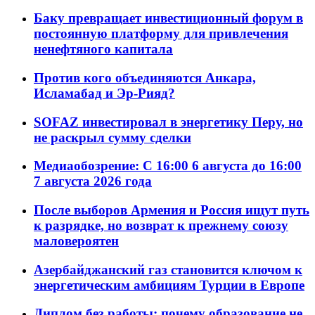
Баку превращает инвестиционный форум в
постоянную платформу для привлечения
ненефтяного капитала
Против кого объединяются Анкара,
Исламабад и Эр-Рияд?
SOFAZ инвестировал в энергетику Перу, но
не раскрыл сумму сделки
Медиаобозрение: С 16:00 6 августа до 16:00
7 августа 2026 года
После выборов Армения и Россия ищут путь
к разрядке, но возврат к прежнему союзу
маловероятен
Азербайджанский газ становится ключом к
энергетическим амбициям Турции в Европе
Диплом без работы: почему образование не