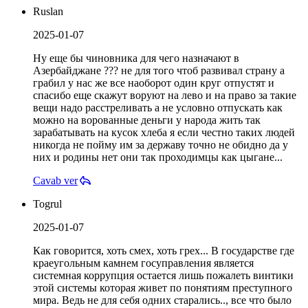
Ruslan
2025-01-07
Ну еще бы чиновника для чего назначают в
Азербайджане ??? не для того чтоб развивал страну а
грабил у нас же все наоборот один круг отпустят и
спасибо еще скажут воруют на лево и на право за такие
вещи надо расстреливать а не условно отпускать как
можно на ворованные деньги у народа жить так
зарабатывать на кусок хлеба я если честно таких людей
никогда не пойму им за державу точно не обидно да у
них и родины нет они так проходимцы как цыгане...
Cavab ver
Togrul
2025-01-07
Как говорится, хоть смех, хоть грех... В государстве где
краеугольным камнем госуправления является
системная коррупция остается лишь пожалеть винтики
этой системы которая живет по понятиям преступного
мира. Ведь не для себя одних старались.., все что было