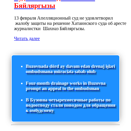
Бяйляргызы
13 февраля Апелляционный суд не удовлетворил
жалобу защиты на решение Хатаинского суда об аресте
журналистки Шахназ Бяйляргызы.
Читать далее
Buzovnada dörd ay davam edən drenaj işləri
ombudsmana müraciətə səbəb olub
Four-month drainage works in Buzovna
prompt an appeal to the ombudsman
В Бузовна четырехмесячные работы по
водоотводу стали поводом для обращения
к омбудсмену