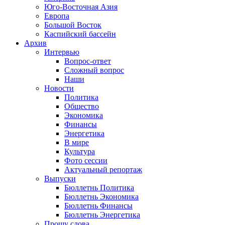
Юго-Восточная Азия
Европа
Большой Восток
Каспийский бассейн
Архив
Интервью
Вопрос-ответ
Сложный вопрос
Наши
Новости
Политика
Общество
Экономика
Финансы
Энергетика
В мире
Культура
Фото сессии
Актуальный репортаж
Выпуски
Бюллетнь Политика
Бюллетнь Экономика
Бюллетнь Финансы
Бюллетнь Энергетика
Прошу слова