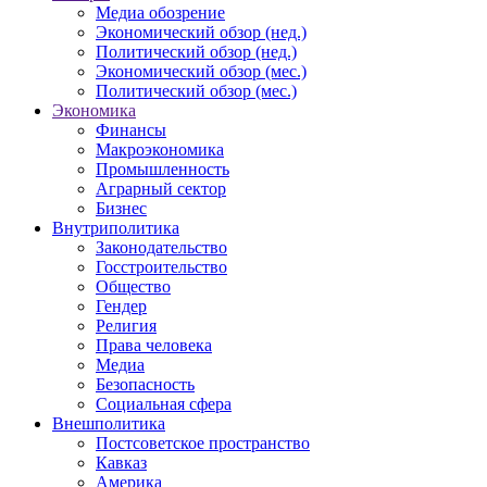
Медиа обозрение
Экономический обзор (нед.)
Политический обзор (нед.)
Экономический обзор (мес.)
Политический обзор (мес.)
Экономика
Финансы
Макроэкономика
Промышленность
Аграрный сектор
Бизнес
Внутриполитика
Законодательство
Госстроительство
Общество
Гендер
Религия
Права человека
Медиа
Безопасность
Социальная сфера
Внешполитика
Постсоветское пространство
Кавказ
Америка