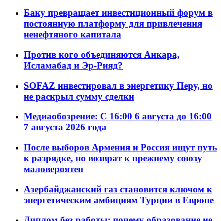
Баку превращает инвестиционный форум в
постоянную платформу для привлечения
ненефтяного капитала
Против кого объединяются Анкара,
Исламабад и Эр-Рияд?
SOFAZ инвестировал в энергетику Перу, но
не раскрыл сумму сделки
Медиаобозрение: С 16:00 6 августа до 16:00
7 августа 2026 года
После выборов Армения и Россия ищут путь
к разрядке, но возврат к прежнему союзу
маловероятен
Азербайджанский газ становится ключом к
энергетическим амбициям Турции в Европе
Диплом без работы: почему образование не