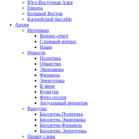
Юго-Восточная Азия
Европа
Большой Восток
Каспийский бассейн
Архив
Интервью
Вопрос-ответ
Сложный вопрос
Наши
Новости
Политика
Общество
Экономика
Финансы
Энергетика
В мире
Культура
Фото сессии
Актуальный репортаж
Выпуски
Бюллетнь Политика
Бюллетнь Экономика
Бюллетнь Финансы
Бюллетнь Энергетика
Прошу слова