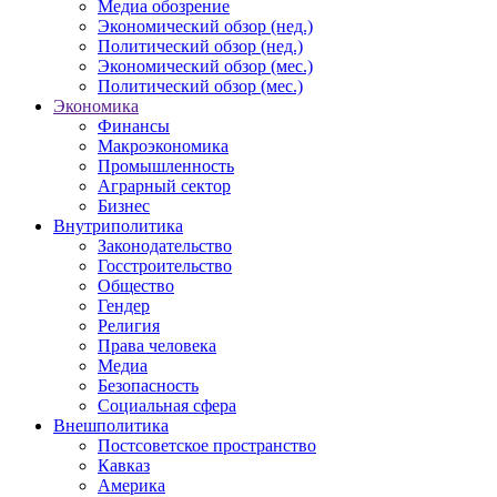
Медиа обозрение
Экономический обзор (нед.)
Политический обзор (нед.)
Экономический обзор (мес.)
Политический обзор (мес.)
Экономика
Финансы
Макроэкономика
Промышленность
Аграрный сектор
Бизнес
Внутриполитика
Законодательство
Госстроительство
Общество
Гендер
Религия
Права человека
Медиа
Безопасность
Социальная сфера
Внешполитика
Постсоветское пространство
Кавказ
Америка