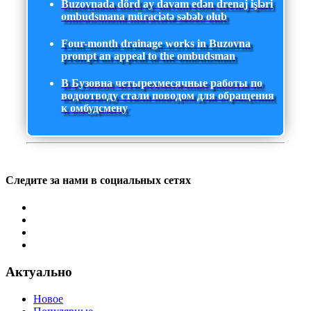
Buzovnada dörd ay davam edən drenaj işləri
ombudsmana müraciətə səbəb olub
Four-month drainage works in Buzovna
prompt an appeal to the ombudsman
В Бузовна четырехмесячные работы по
водоотводу стали поводом для обращения
к омбудсмену
Следите за нами в социальных сетях
Актуально
Новое