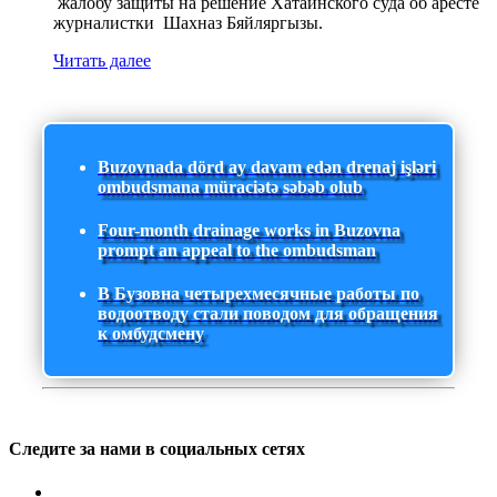
жалобу защиты на решение Хатаинского суда об аресте
журналистки Шахназ Бяйляргызы.
Читать далее
Buzovnada dörd ay davam edən drenaj işləri
ombudsmana müraciətə səbəb olub
Four-month drainage works in Buzovna
prompt an appeal to the ombudsman
В Бузовна четырехмесячные работы по
водоотводу стали поводом для обращения
к омбудсмену
Следите за нами в социальных сетях