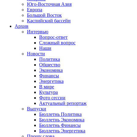
Юго-Восточная Азия
Европа
Большой Восток
Каспийский бассейн
Архив
Интервью
Вопрос-ответ
Сложный вопрос
Наши
Новости
Политика
Общество
Экономика
Финансы
Энергетика
В мире
Культура
Фото сессии
Актуальный репортаж
Выпуски
Бюллетнь Политика
Бюллетнь Экономика
Бюллетнь Финансы
Бюллетнь Энергетика
Прошу слова