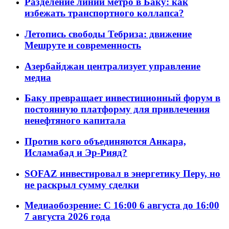
Разделение линий метро в Баку: как
избежать транспортного коллапса?
Летопись свободы Тебриза: движение
Мешруте и современность
Азербайджан централизует управление
медиа
Баку превращает инвестиционный форум в
постоянную платформу для привлечения
ненефтяного капитала
Против кого объединяются Анкара,
Исламабад и Эр-Рияд?
SOFAZ инвестировал в энергетику Перу, но
не раскрыл сумму сделки
Медиаобозрение: С 16:00 6 августа до 16:00
7 августа 2026 года