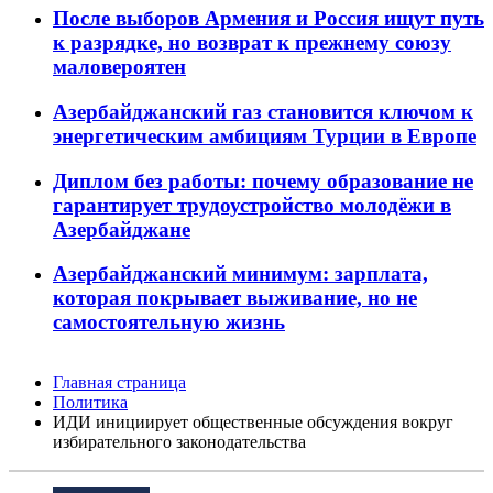
После выборов Армения и Россия ищут путь
к разрядке, но возврат к прежнему союзу
маловероятен
Азербайджанский газ становится ключом к
энергетическим амбициям Турции в Европе
Диплом без работы: почему образование не
гарантирует трудоустройство молодёжи в
Азербайджане
Азербайджанский минимум: зарплата,
которая покрывает выживание, но не
самостоятельную жизнь
Главная страница
Политика
ИДИ инициирует общественные обсуждения вокруг
избирательного законодательства