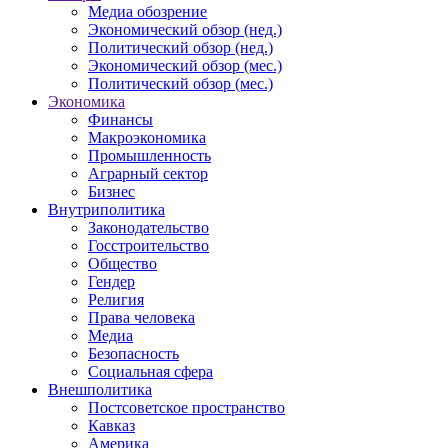
Медиа обозрение
Экономический обзор (нед.)
Политический обзор (нед.)
Экономический обзор (мес.)
Политический обзор (мес.)
Экономика
Финансы
Макроэкономика
Промышленность
Аграрный сектор
Бизнес
Внутриполитика
Законодательство
Госстроительство
Общество
Гендер
Религия
Права человека
Медиа
Безопасность
Социальная сфера
Внешполитика
Постсоветское пространство
Кавказ
Америка