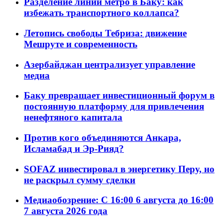
Разделение линий метро в Баку: как
избежать транспортного коллапса?
Летопись свободы Тебриза: движение
Мешруте и современность
Азербайджан централизует управление
медиа
Баку превращает инвестиционный форум в
постоянную платформу для привлечения
ненефтяного капитала
Против кого объединяются Анкара,
Исламабад и Эр-Рияд?
SOFAZ инвестировал в энергетику Перу, но
не раскрыл сумму сделки
Медиаобозрение: С 16:00 6 августа до 16:00
7 августа 2026 года