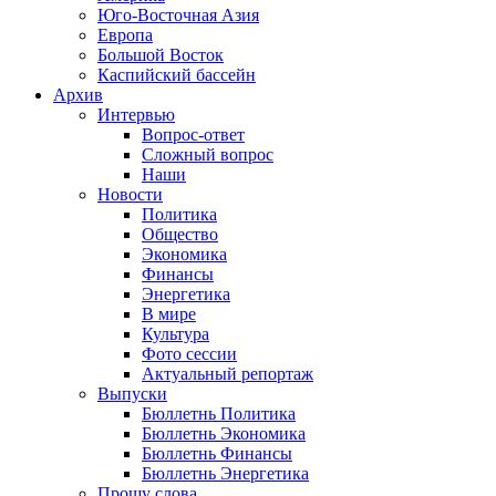
Юго-Восточная Азия
Европа
Большой Восток
Каспийский бассейн
Архив
Интервью
Вопрос-ответ
Сложный вопрос
Наши
Новости
Политика
Общество
Экономика
Финансы
Энергетика
В мире
Культура
Фото сессии
Актуальный репортаж
Выпуски
Бюллетнь Политика
Бюллетнь Экономика
Бюллетнь Финансы
Бюллетнь Энергетика
Прошу слова