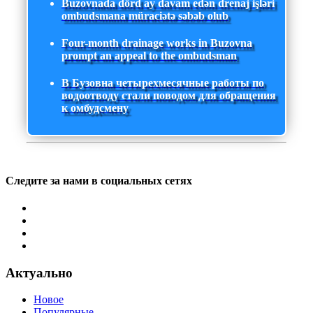
Buzovnada dörd ay davam edən drenaj işləri
ombudsmana müraciətə səbəb olub
Four-month drainage works in Buzovna
prompt an appeal to the ombudsman
В Бузовна четырехмесячные работы по
водоотводу стали поводом для обращения
к омбудсмену
Следите за нами в социальных сетях
Актуально
Новое
Популярные