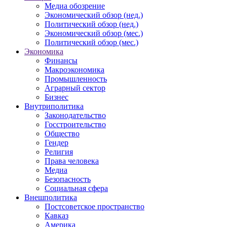
Медиа обозрение
Экономический обзор (нед.)
Политический обзор (нед.)
Экономический обзор (мес.)
Политический обзор (мес.)
Экономика
Финансы
Макроэкономика
Промышленность
Аграрный сектор
Бизнес
Внутриполитика
Законодательство
Госстроительство
Общество
Гендер
Религия
Права человека
Медиа
Безопасность
Социальная сфера
Внешполитика
Постсоветское пространство
Кавказ
Америка