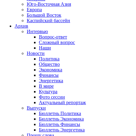
Юго-Восточная Азия
Европа
Большой Восток
Каспийский бассейн
Архив
Интервью
Вопрос-ответ
Сложный вопрос
Наши
Новости
Политика
Общество
Экономика
Финансы
Энергетика
В мире
Культура
Фото сессии
Актуальный репортаж
Выпуски
Бюллетнь Политика
Бюллетнь Экономика
Бюллетнь Финансы
Бюллетнь Энергетика
Прошу слова