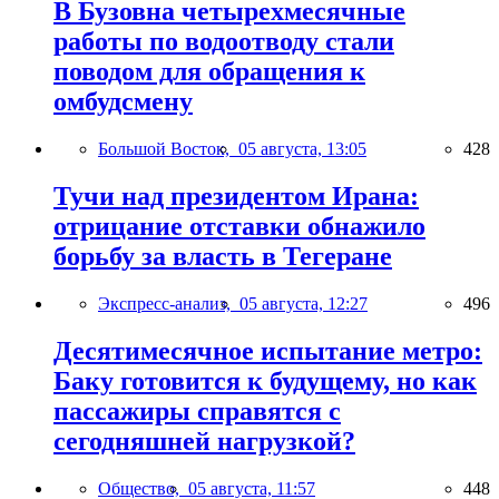
В Бузовна четырехмесячные
работы по водоотводу стали
поводом для обращения к
омбудсмену
Большой Восток,
05 августа, 13:05
428
Тучи над президентом Ирана:
отрицание отставки обнажило
борьбу за власть в Тегеране
Экспресс-анализ,
05 августа, 12:27
496
Десятимесячное испытание метро:
Баку готовится к будущему, но как
пассажиры справятся с
сегодняшней нагрузкой?
Общество,
05 августа, 11:57
448