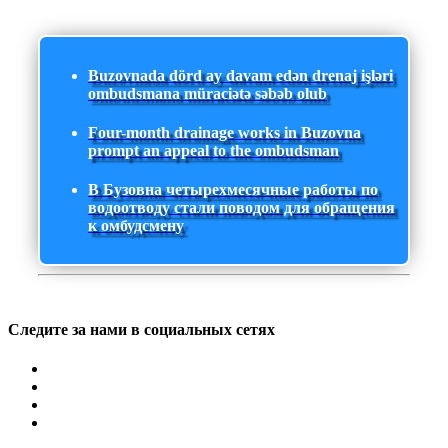
Buzovnada dörd ay davam edən drenaj işləri
ombudsmana müraciətə səbəb olub
Four-month drainage works in Buzovna
prompt an appeal to the ombudsman
В Бузовна четырехмесячные работы по
водоотводу стали поводом для обращения
к омбудсмену
Следите за нами в социальных сетях