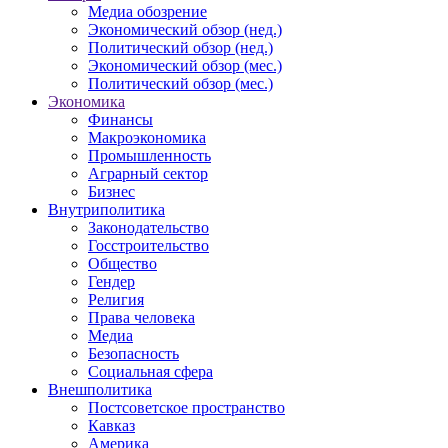
Медиа обозрение
Экономический обзор (нед.)
Политический обзор (нед.)
Экономический обзор (мес.)
Политический обзор (мес.)
Экономика
Финансы
Макроэкономика
Промышленность
Аграрный сектор
Бизнес
Внутриполитика
Законодательство
Госстроительство
Общество
Гендер
Религия
Права человека
Медиа
Безопасность
Социальная сфера
Внешполитика
Постсоветское пространство
Кавказ
Америка