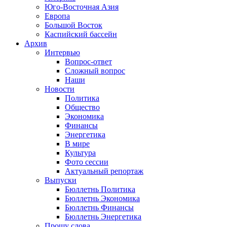
Юго-Восточная Азия
Европа
Большой Восток
Каспийский бассейн
Архив
Интервью
Вопрос-ответ
Сложный вопрос
Наши
Новости
Политика
Общество
Экономика
Финансы
Энергетика
В мире
Культура
Фото сессии
Актуальный репортаж
Выпуски
Бюллетнь Политика
Бюллетнь Экономика
Бюллетнь Финансы
Бюллетнь Энергетика
Прошу слова