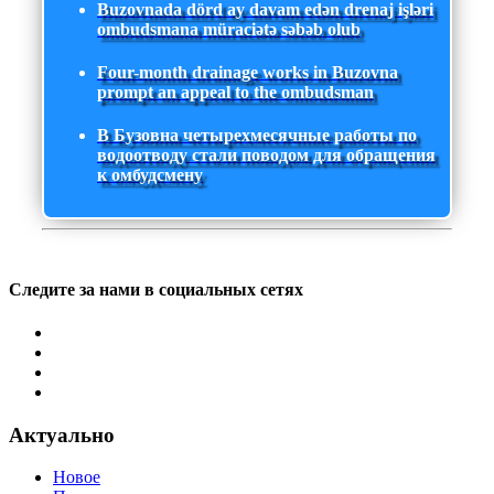
Buzovnada dörd ay davam edən drenaj işləri
ombudsmana müraciətə səbəb olub
Four-month drainage works in Buzovna
prompt an appeal to the ombudsman
В Бузовна четырехмесячные работы по
водоотводу стали поводом для обращения
к омбудсмену
Следите за нами в социальных сетях
Актуально
Новое