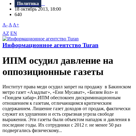
Политика
18 октябрь 2013, 18:00
640
A-
A
A+
AZ
EN
Информационное агентство Turan
ИПМ осудил давление на
оппозиционные газеты
Институт права меди осудил запрет на продажу в Бакинском
метро газет «Азадлыг», «Ени Мусават», «Бизим йол» и
«Гюндем хабар».ИПМ обеспокоен дискриминационным
отношением к газетам, отличающимся критическим
содержанием. Лишение газет доходов от продаж, фактически
служит их удушению и есть серьезная угроза свободе
выражения. Эти газеты были объектом нападок и давления в
последние годы. Их сотрудники с 2012 г. не менее 50 раз
подвергались физическому...