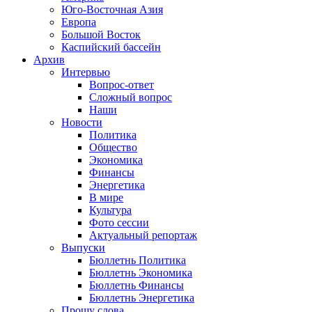
Юго-Восточная Азия
Европа
Большой Восток
Каспийский бассейн
Архив
Интервью
Вопрос-ответ
Сложный вопрос
Наши
Новости
Политика
Общество
Экономика
Финансы
Энергетика
В мире
Культура
Фото сессии
Актуальный репортаж
Выпуски
Бюллетнь Политика
Бюллетнь Экономика
Бюллетнь Финансы
Бюллетнь Энергетика
Прошу слова