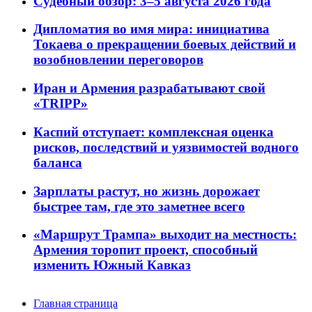
Судебный обзор: 3–5 августа 2026 года
Дипломатия во имя мира: инициатива
Токаева о прекращении боевых действий и
возобновлении переговоров
Иран и Армения разрабатывают свой
«TRIPP»
Каспий отступает: комплексная оценка
рисков, последствий и уязвимостей водного
баланса
Зарплаты растут, но жизнь дорожает
быстрее там, где это заметнее всего
«Маршрут Трампа» выходит на местность:
Армения торопит проект, способный
изменить Южный Кавказ
Главная страница