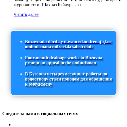
журналистки Шахназ Бяйляргызы.
Читать далее
Buzovnada dörd ay davam edən drenaj işləri
ombudsmana müraciətə səbəb olub
Four-month drainage works in Buzovna
prompt an appeal to the ombudsman
В Бузовна четырехмесячные работы по
водоотводу стали поводом для обращения
к омбудсмену
Следите за нами в социальных сетях