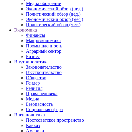
Медиа обозрение
Экономический обзор (нед.)
Политический обзор (нед.)
Экономический обзор (мес.)
Политический обзор (мес.)
Экономика
Финансы
Макроэкономика
Промышленность
Аграрный сектор
Бизнес
Внутриполитика
Законодательство
Госстроительство
Общество
Гендер
Религия
Права человека
Медиа
Безопасность
Социальная сфера
Внешполитика
Постсоветское пространство
Кавказ
Америка